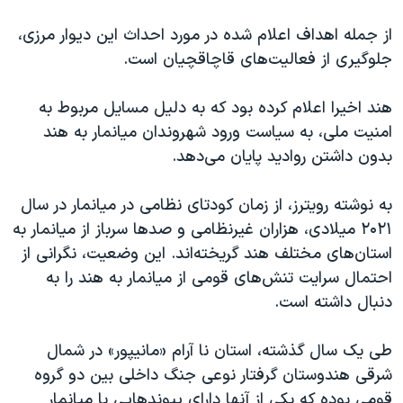
اسرائیل در جنگ
از جمله اهداف اعلام شده در مورد احداث این دیوار مرزی،
نرگس محمدی برنده جایزه نوبل صلح
جلوگیری از فعالیت‌های قاچاقچیان است.
همایش محافظه‌کاران آمریکا «سی‌پک»
صفحه‌های ویژه
هند اخیرا اعلام کرده بود که به دلیل مسایل مربوط به
امنیت ملی، به سیاست ورود شهروندان میانمار به هند
سفر پرزیدنت ترامپ به چین
بدون داشتن روادید پایان می‌دهد.
به نوشته رویترز، از زمان کودتای نظامی در میانمار در سال
۲۰۲۱ میلادی، هزاران غیرنظامی و صدها سرباز از میانمار به
استان‌های مختلف هند گریخته‌اند. این وضعیت، نگرانی از
احتمال سرایت تنش‌های قومی از میانمار به هند را به
دنبال داشته است.
طی یک سال گذشته، استان نا آرام «مانیپور» در شمال
شرقی هندوستان گرفتار نوعی جنگ داخلی بین دو گروه
قومی بوده که یکی از آنها دارای پیوندهایی با میانمار