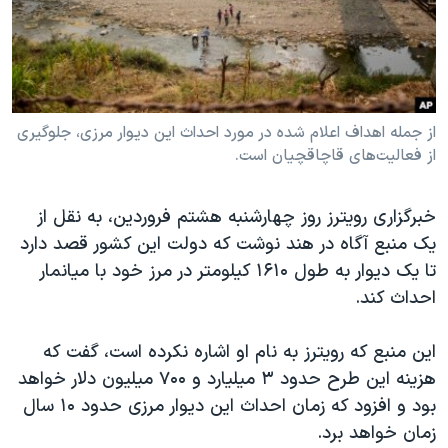
دنبال کنید
مستندها
فرهنگ و زندگی
حقوق شهروندی
انتخابات ریاست جمهوری آمریکا ۲۰۲۴
اقتصادی
حمله جمهوری اسلامی به اسرائیل
رمز مهسا
علم و فناوری
از جمله اهداف اعلام شده در مورد احداث این دیوار مرزی، جلوگیری
زبانهای مختلف
از فعالیت‌های قاچاقچیان است.
اسرائیل در جنگ
ورزش زنان در ایران
گالری عکس
اعتراضات زن، زندگی، آزادی
خبرگزاری رویترز روز چهارشنبه هشتم فروردین، به نقل از
آرشیو پخش زنده
مجموعه مستندهای دادخواهی
یک منبع آگاه در هند نوشت که دولت این کشور قصد دارد
تا یک دیوار به طول ۱۶۱۰ کیلومتر در مرز خود با میانمار
تریبونال مردمی آبان ۹۸
احداث کند.
دادگاه حمید نوری
چهل سال گروگان‌گیری
این منبع که رویترز به نام او اشاره نکرده است، گفت که
هزینه این طرح حدود ۳ میلیارد و ۷۰۰ میلیون دلار خواهد
قانون شفافیت دارائی کادر رهبری ایران
بود و افزود که زمان احداث این دیوار مرزی حدود ۱۰ سال
اعتراضات مردمی آبان ۹۸
زمان خواهد برد.