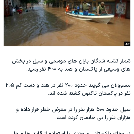
دنبال کنید
مستندها
فرهنگ و زندگی
حقوق شهروندی
انتخابات ریاست جمهوری آمریکا ۲۰۲۴
اقتصادی
حمله جمهوری اسلامی به اسرائیل
رمز مهسا
علم و فناوری
زبانهای مختلف
اسرائیل در جنگ
ورزش زنان در ایران
گالری عکس
اعتراضات زن، زندگی، آزادی
شمار کشته شدگان باران های موسمی و سیل در بخش
های وسیعی از پاکستان و هند به ۴۰۰ نفر رسید.
آرشیو پخش زنده
مجموعه مستندهای دادخواهی
تریبونال مردمی آبان ۹۸
مسوولان می گویند حدود ۲۰۰ نفر در هند و دست کم ۲۰۵
دادگاه حمید نوری
نفر در پاکستان تاکنون کشته شده اند.
چهل سال گروگان‌گیری
سیل حدود ۵۰۰ هزار نفر را در معرض خطر قرار داده و
قانون شفافیت دارائی کادر رهبری ایران
هزاران نفر را بی خانمان کرده است.
اعتراضات مردمی آبان ۹۸
نیروهای پاکستانی و هندی با استفاده از قایق ها و هلی