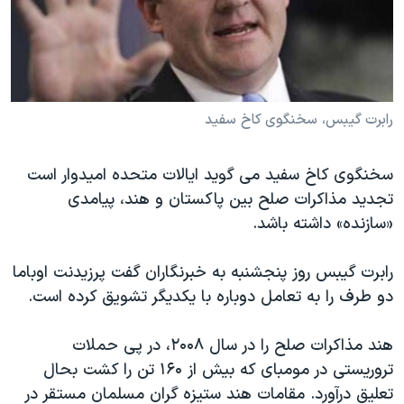
دنبال کنید
مستندها
فرهنگ و زندگی
حقوق شهروندی
انتخابات ریاست جمهوری آمریکا ۲۰۲۴
اقتصادی
حمله جمهوری اسلامی به اسرائیل
رمز مهسا
علم و فناوری
رابرت گیبس، سخنگوی کاخ سفید
زبانهای مختلف
اسرائیل در جنگ
ورزش زنان در ایران
سخنگوی کاخ سفید می گوید ایالات متحده امیدوار است
گالری عکس
اعتراضات زن، زندگی، آزادی
تجدید مذاکرات صلح بین پاکستان و هند، پیامدی
آرشیو پخش زنده
مجموعه مستندهای دادخواهی
«سازنده» داشته باشد.
تریبونال مردمی آبان ۹۸
رابرت گیبس روز پنجشنبه به خبرنگاران گفت پرزیدنت اوباما
دادگاه حمید نوری
دو طرف را به تعامل دوباره با یکدیگر تشویق کرده است.
چهل سال گروگان‌گیری
هند مذاکرات صلح را در سال ۲۰۰۸، در پی حملات
قانون شفافیت دارائی کادر رهبری ایران
تروریستی در مومبای که بیش از ۱۶۰ تن را کشت بحال
اعتراضات مردمی آبان ۹۸
تعلیق درآورد. مقامات هند ستیزه گران مسلمان مستقر در