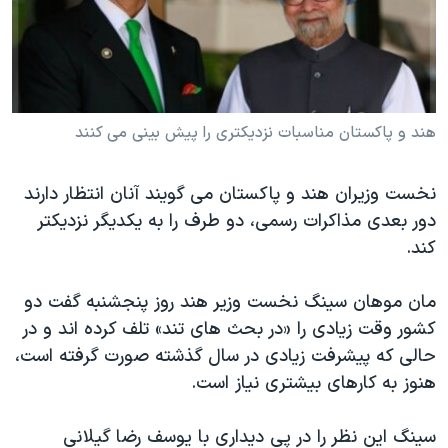
دنبال کنید
مستندها
فرهنگ و زندگی
حقوق شهروندی
انتخابات ریاست جمهوری آمریکا ۲۰۲۴
اقتصادی
حمله جمهوری اسلامی به اسرائیل
رمز مهسا
علم و فناوری
هند و پاکستان مناسبات نزدیکتری را پیش بینی می کنند
زبانهای مختلف
اسرائیل در جنگ
ورزش زنان در ایران
نخست وزیران هند و پاکستان می گویند آنان انتظار دارند
گالری عکس
اعتراضات زن، زندگی، آزادی
دور بعدی مذاکرات رسمی، دو طرف را به یکدیگر نزدیکتر
آرشیو پخش زنده
مجموعه مستندهای دادخواهی
کند.
تریبونال مردمی آبان ۹۸
مان موهان سینگ نخست وزیر هند روز پنجشنبه گفت دو
دادگاه حمید نوری
کشور وقت زیادی را «در بحث های تند» تلف کرده اند و در
چهل سال گروگان‌گیری
حالی که پیشرفت زیادی در سال گذشته صورت گرفته است،
هنوز به کارهای بیشتری نیاز است.
قانون شفافیت دارائی کادر رهبری ایران
اعتراضات مردمی آبان ۹۸
سینگ این نظر را در پی دیداری با یوسف رضا گیلانی