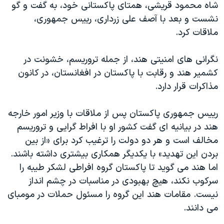
شاه محمود قریشی، همتای پاکستانی خود، به گفت و گو
دنبال کنید
مستندها
فرهنگ و زندگی
نشست و بعد با آصف علی زرداری، رییس جمهوری،
حقوق شهروندی
انتخابات ریاست جمهوری آمریکا ۲۰۲۴
ملاقات کرد.
اقتصادی
حمله جمهوری اسلامی به اسرائیل
نگرانی های امنیتی هند، از جمله تروریسم، خشونت در
رمز مهسا
علم و فناوری
کشمیر هند و رقابت با پاکستان در افغانستان، در کانون
زبانهای مختلف
اسرائیل در جنگ
ورزش زنان در ایران
مذاکرات قرار دارد.
گالری عکس
اعتراضات زن، زندگی، آزادی
رییس جمهوری پاکستان پس از ملاقات با وزیر امور خارجه
آرشیو پخش زنده
مجموعه مستندهای دادخواهی
هند در بیانیه ای گفت کشور او با افراط گرایی و تروریسم
تریبونال مردمی آبان ۹۸
مخالف است و هر دو دولت را ترغیب کرد برای «از بین
بردن این تهدید» با یکدیگر همکاری بیشتری داشته باشند.
دادگاه حمید نوری
اما هند می گوید تا پاکستان گروه افراطی لشکر طیبه را
چهل سال گروگان‌گیری
سرکوب نکند، هیچ بهبودی در مناسبات در چشم انداز
قانون شفافیت دارائی کادر رهبری ایران
نیست. مقامات هند این گروه را مسئول حملات در مومبای
می دانند.
اعتراضات مردمی آبان ۹۸