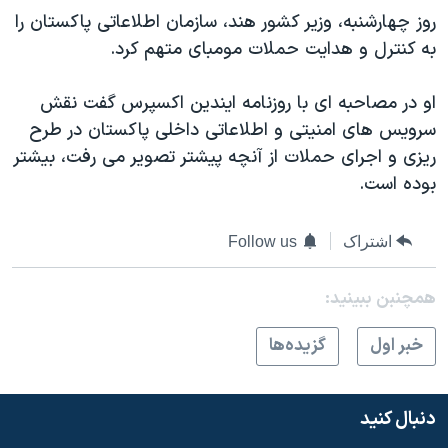
اسرائیل در جنگ
روز چهارشنبه، وزیر کشور هند، سازمان اطلاعاتی پاکستان را
نرگس محمدی برنده جایزه نوبل صلح
به کنترل و هدایت حملات مومبای متهم کرد.
همایش محافظه‌کاران آمریکا «سی‌پک»
او در مصاحبه ای با روزنامه ایندین اکسپرس گفت نقش
صفحه‌های ویژه
سرویس های امنیتی و اطلاعاتی داخلی پاکستان در طرح
سفر پرزیدنت ترامپ به چین
ریزی و اجرای حملات از آنچه پیشتر تصویر می رفت، بیشتر
بوده است.
اشتراک
Follow us
همچنبن ببینید:
خبر اول
گزيده‌ها
دنبال کنید