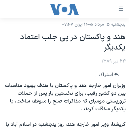
ینکهای
ابل
سترسی
پنجشنبه ۱۵ مرداد ۱۴۰۵ ایران ۰۷:۴۷
خانه
هش
هند و پاکستان در پی جلب اعتماد
نسخه سبک وب‌سایت
ه
یکدیگر
حتوای
موضوع ها
صلی
۲۴ تیر ۱۳۸۹
برنامه های تلویزیونی
ایران
هش
جدول برنامه ها
ه
آمریکا
اشتراک
فحه
صفحه‌های ویژه
جهان
وزیران امور خارجه هند و پاکستان با هدف بهبود مناسبات
صلی
فرکانس‌های صدای آمریکا
بین دو کشور رقیب، برای نخستین بار پس از حملات
ورزشی
جام جهانی ۲۰۲۶
هش
تروریستی مومبای که مذاکرات صلح را متوقف ساخت، با
پخش رادیویی
ه
گزیده‌ها
عملیات خشم حماسی
یکدیگر ملاقات کردند.
ستجو
۲۵۰سالگی آمریکا
ویژه برنامه‌ها
یادگیری زبان انگلیسی
کریشنا، وزیر امور خارجه هند، روز پنجشنبه در اسلام آباد با
ویدیوها
بایگانی برنامه‌های تلویزیونی