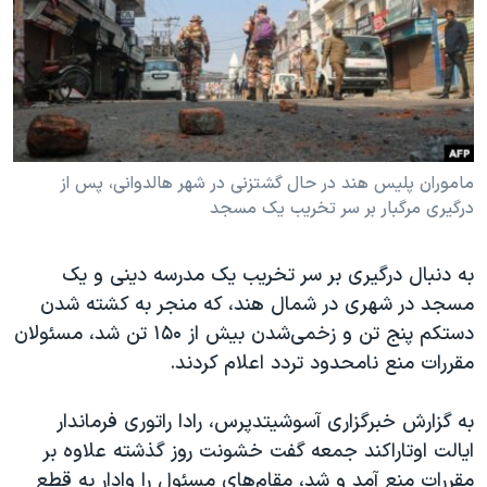
دنبال کنید
مستندها
فرهنگ و زندگی
حقوق شهروندی
انتخابات ریاست جمهوری آمریکا ۲۰۲۴
اقتصادی
حمله جمهوری اسلامی به اسرائیل
رمز مهسا
علم و فناوری
زبانهای مختلف
اسرائیل در جنگ
ورزش زنان در ایران
ماموران پلیس هند در حال گشتزنی در شهر هالدوانی، پس از
درگیری مرگبار بر سر تخریب یک مسجد
گالری عکس
اعتراضات زن، زندگی، آزادی
آرشیو پخش زنده
مجموعه مستندهای دادخواهی
به دنبال درگیری بر سر تخریب یک مدرسه دینی و یک
تریبونال مردمی آبان ۹۸
مسجد در شهری در شمال هند، که منجر به کشته‌ شدن
دستکم پنج تن و زخمی‌شدن بیش از ۱۵۰ تن شد، مسئولان
دادگاه حمید نوری
مقررات منع نامحدود تردد اعلام کردند.
چهل سال گروگان‌گیری
قانون شفافیت دارائی کادر رهبری ایران
به گزارش خبرگزاری آسوشیتد‌پرس، رادا راتوری فرماندار
ایالت اوتاراکند جمعه گفت خشونت روز گذشته علاوه بر
اعتراضات مردمی آبان ۹۸
مقررات منع آمد و شد، مقام‌های مسئول را وادار به قطع