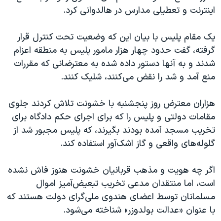
اسرائیل در جنگ
اینترنت و تعطیلی مدارس در هالدوانی کرد.
نرگس محمدی برنده جایزه نوبل صلح
یک مقام پلیس با بیان این که وضعیت تحت کنترل قرار
همایش محافظه‌کاران آمریکا «سی‌پک»
گرفته، گفت حدود چهار هزار مامور پلیس به منطقه اعزام
صفحه‌های ویژه
شدند و به آنها دستور داده شده به معترضانی که مقررات
سفر پرزیدنت ترامپ به چین
منع آمد و شد را نقض می‌کنند، شلیک کنند.
هزاران معترض روز پنجشنبه با خشونت تلاش کردند جلوی
مقامات دولتی و پلیس را که برای اجرای حکم دادگاه برای
تخریب مسجد آمده بودند بگیرند، که پلیس مجبور شد از
گلوله‌های واقعی و گاز اشک‌آور استفاده کند.
اگر چه هویت و مذهب قربانیان خشونت هنوز فاش نشده
است، اما منتقدان مدعی تخریب تبعیض‌آمیز اموال
مسلمانان توسط اعضای هندوی ملی‌گرای دولت هستند که
با عنوان «عدالت بولدوزر» شناخته می‌شود.