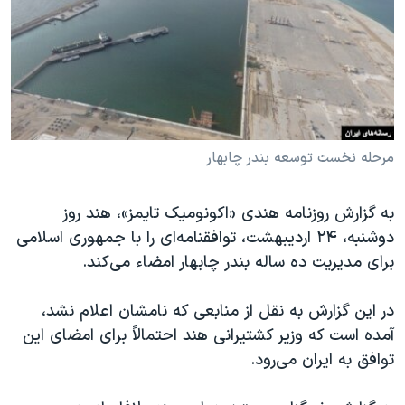
دنبال کنید
مستندها
فرهنگ و زندگی
حقوق شهروندی
انتخابات ریاست جمهوری آمریکا ۲۰۲۴
اقتصادی
حمله جمهوری اسلامی به اسرائیل
رمز مهسا
علم و فناوری
زبانهای مختلف
اسرائیل در جنگ
ورزش زنان در ایران
مرحله نخست توسعه بندر چابهار
گالری عکس
اعتراضات زن، زندگی، آزادی
به گزارش روزنامه هندی «اکونومیک تایمز»، هند روز
آرشیو پخش زنده
مجموعه مستندهای دادخواهی
دوشنبه‌، ۲۴ اردیبهشت، توافقنامه‌ای را با جمهوری اسلامی
تریبونال مردمی آبان ۹۸
برای مدیریت ده ساله بندر چابهار امضاء می‌کند.
دادگاه حمید نوری
در این گزارش به نقل از منابعی که نامشان اعلام نشد،
چهل سال گروگان‌گیری
آمده است که وزیر کشتیرانی هند احتمالاً برای امضای این
قانون شفافیت دارائی کادر رهبری ایران
توافق به ایران می‌رود.
اعتراضات مردمی آبان ۹۸