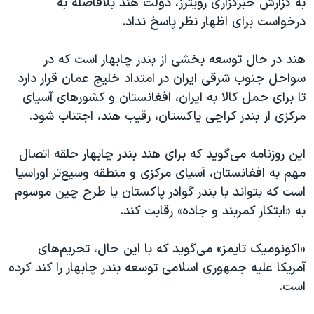
به گزارش خبرگزاری رویترز، دولت هند بلافاصله به
اسرائیل در جنگ
درخواست برای اظهار نظر پاسخ نداد.
نرگس محمدی برنده جایزه نوبل صلح
همایش محافظه‌کاران آمریکا «سی‌پک»
هند در حال توسعه بخشی از بندر چابهار است که در
سواحل جنوب شرقی ایران در امتداد خلیج عمان قرار دارد
صفحه‌های ویژه
تا برای حمل کالا به ایران، افغانستان و کشورهای آسیای
سفر پرزیدنت ترامپ به چین
مرکزی از بندر کراچی پاکستان، رقیب هند، اجتناب شود.
این روزنامه می‌گوید که برای هند بندر چابهار حلقه اتصال
مهم به افغانستان، آسیای مرکزی و منطقه وسیع‌تر اوراسیا
است که بتواند با بندر گوادر پاکستان یا طرح چین موسوم
به «ابتکار کمربند و جاده» رقابت کند.
«اکونومیک تایمز» می‌گوید که با این حال، تحریم‌های
آمریکا علیه جمهوری اسلامی توسعه بندر چابهار را کند کرده
است.