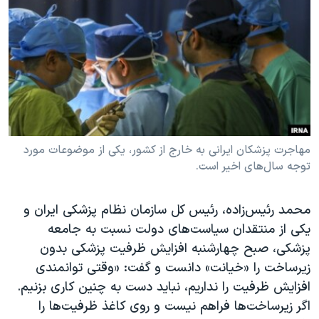
دنبال کنید
مستندها
فرهنگ و زندگی
حقوق شهروندی
انتخابات ریاست جمهوری آمریکا ۲۰۲۴
اقتصادی
حمله جمهوری اسلامی به اسرائیل
رمز مهسا
علم و فناوری
زبانهای مختلف
اسرائیل در جنگ
ورزش زنان در ایران
گالری عکس
اعتراضات زن، زندگی، آزادی
مهاجرت پزشکان ایرانی به خارج از کشور، یکی از موضوعات مورد
توجه سال‌های اخیر است.
آرشیو پخش زنده
مجموعه مستندهای دادخواهی
تریبونال مردمی آبان ۹۸
محمد رئیس‌زاده، رئیس کل سازمان نظام پزشکی ایران و
دادگاه حمید نوری
یکی از منتقدان سیاست‌های دولت نسبت به جامعه
چهل سال گروگان‌گیری
پزشکی، صبح چهارشنبه افزایش ظرفیت پزشکی بدون
زیرساخت را «خیانت» دانست و گفت: «وقتی توانمندی
قانون شفافیت دارائی کادر رهبری ایران
افزایش ظرفیت را نداریم، نباید دست به چنین کاری بزنیم.
اعتراضات مردمی آبان ۹۸
اگر زیرساخت‌ها فراهم نیست و روی کاغذ ظرفیت‌ها را