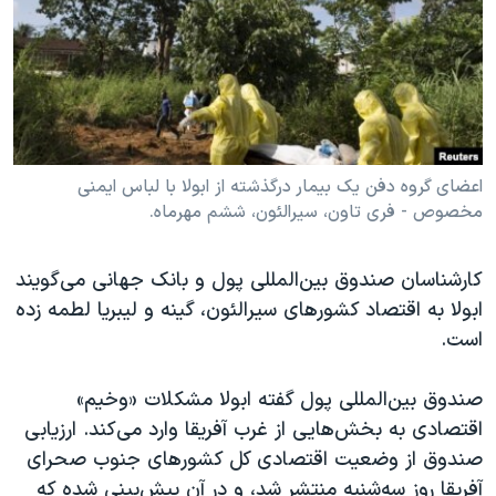
دنبال کنید
مستندها
فرهنگ و زندگی
حقوق شهروندی
انتخابات ریاست جمهوری آمریکا ۲۰۲۴
اقتصادی
حمله جمهوری اسلامی به اسرائیل
رمز مهسا
علم و فناوری
زبانهای مختلف
اسرائیل در جنگ
ورزش زنان در ایران
اعضای گروه دفن یک بیمار درگذشته از ابولا با لباس ایمنی
مخصوص - فری تاون، سیرالئون، ششم مهرماه.
گالری عکس
اعتراضات زن، زندگی، آزادی
آرشیو پخش زنده
مجموعه مستندهای دادخواهی
کارشناسان صندوق بین‌المللی پول و بانک جهانی می‌گویند
تریبونال مردمی آبان ۹۸
ابولا به اقتصاد کشورهای سیرالئون، گینه و لیبریا لطمه زده
است.
دادگاه حمید نوری
چهل سال گروگان‌گیری
صندوق بین‌المللی پول گفته ابولا مشکلات «وخیم»
قانون شفافیت دارائی کادر رهبری ایران
اقتصادی به بخش‌هایی از غرب آفریقا وارد می‌کند. ارزیابی
صندوق از وضعیت اقتصادی کل کشورهای جنوب صحرای
اعتراضات مردمی آبان ۹۸
آفریقا روز سه‌شنبه منتشر شد، و در آن پیش‌بینی شده که