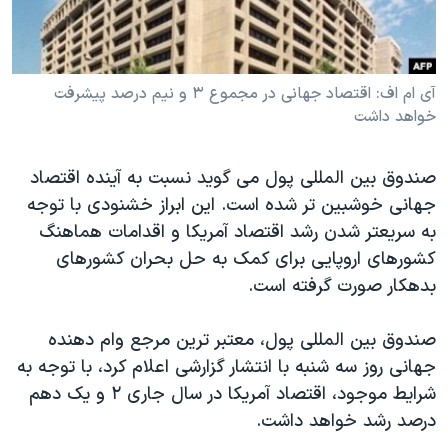
دنبال کنید
مستندها
فرهنگ و زندگی
حقوق شهروندی
انتخابات ریاست جمهوری آمریکا ۲۰۲۴
آی ام اف: اقتصاد جهانی در مجموع ۳ و نيم درصد پيشرفت
اقتصادی
حمله جمهوری اسلامی به اسرائیل
خواهد داشت
رمز مهسا
علم و فناوری
زبانهای مختلف
اسرائیل در جنگ
ورزش زنان در ایران
صندوق بين المللی پول می گويد نسبت به آينده اقتصاد
گالری عکس
اعتراضات زن، زندگی، آزادی
جهانی خوشبين تر شده است. اين ابراز خشنودی با توجه
به سريعتر شدن رشد اقتصاد آمريکا و اقدامات هماهنگ
آرشیو پخش زنده
مجموعه مستندهای دادخواهی
کشورهای اروپايی برای کمک به حل بحران کشورهای
تریبونال مردمی آبان ۹۸
بدهکار صورت گرفته است.
دادگاه حمید نوری
صندوق بين المللی پول، معتبر ترين مرجع وام دهنده
چهل سال گروگان‌گیری
جهانی روز سه شنبه با انتشار گزارشی اعلام کرد، با توجه به
قانون شفافیت دارائی کادر رهبری ایران
شرايط موجود، اقتصاد آمريکا در سال جاری ۲ و يک دهم
اعتراضات مردمی آبان ۹۸
درصد رشد خواهد داشت.