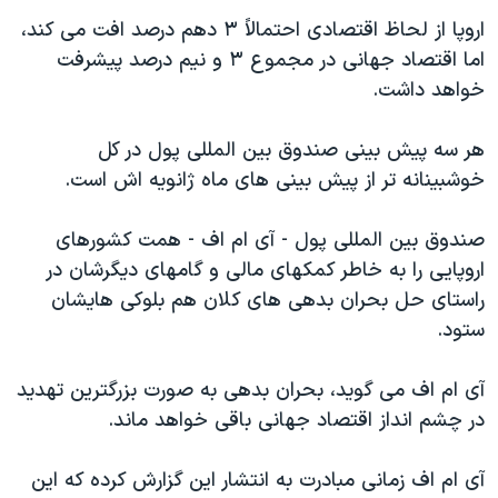
اسرائیل در جنگ
اروپا از لحاظ اقتصادی احتمالاً ۳ دهم درصد افت می کند،
نرگس محمدی برنده جایزه نوبل صلح
اما اقتصاد جهانی در مجموع ۳ و نيم درصد پيشرفت
همایش محافظه‌کاران آمریکا «سی‌پک»
خواهد داشت.
صفحه‌های ویژه
هر سه پيش بينی صندوق بين المللی پول در کل
سفر پرزیدنت ترامپ به چین
خوشبينانه تر از پيش بينی های ماه ژانويه اش است.
صندوق بين المللی پول - آی ام اف - همت کشورهای
اروپايی را به خاطر کمکهای مالی و گامهای ديگرشان در
راستای حل بحران بدهی های کلان هم بلوکی هايشان
ستود.
آی ام اف می گويد، بحران بدهی به صورت بزرگترين تهديد
در چشم انداز اقتصاد جهانی باقی خواهد ماند.
آی ام اف زمانی مبادرت به انتشار اين گزارش کرده که اين