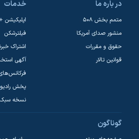
در باره ما
خدمات
متمم بخش ۵۰۸
اپلیکیشن +VOA
منشور صدای آمریکا
فیلترشکن
حقوق و مقررات
اشتراک خبرن
قوانین تالار
آگهی استخد
فرکانس‌های 
پخش رادیو
یادگیری زبان انگلیسی
نسخه سبک 
دنبال کنید
گوناگون