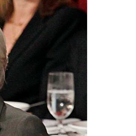
مستندها
فرهنگ و زندگی
حقوق شهروندی
انتخابات ریاست جمهوری آمریکا ۲۰۲۴
اقتصادی
حمله جمهوری اسلامی به اسرائیل
رمز مهسا
علم و فناوری
اسرائیل در جنگ
ورزش زنان در ایران
گالری عکس
اعتراضات زن، زندگی، آزادی
آرشیو پخش زنده
مجموعه مستندهای دادخواهی
تریبونال مردمی آبان ۹۸
دادگاه حمید نوری
چهل سال گروگان‌گیری
قانون شفافیت دارائی کادر رهبری ایران
اعتراضات مردمی آبان ۹۸
اسرائیل در جنگ