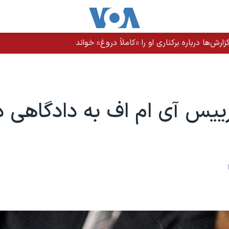
رش‌ها درباره برکناری او را «کاملاً دروغ» خواند
ییس آی ام اف به دادگاهی د