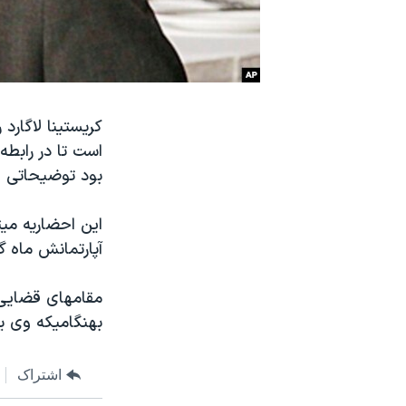
نرگس محمدی برنده جایزه نوبل صلح
همایش محافظه‌کاران آمریکا «سی‌پک»
صفحه‌های ویژه
سفر پرزیدنت ترامپ به چین
کریستینا لاگارد
است تا در رابطه
بود توضیحاتی ار
این احضاریه میت
آپارتمانش ماه گ
مقامهای قضایی 
بهنگامیکه وی یک قرارداد تجاری 520 میلیون
اشتراک