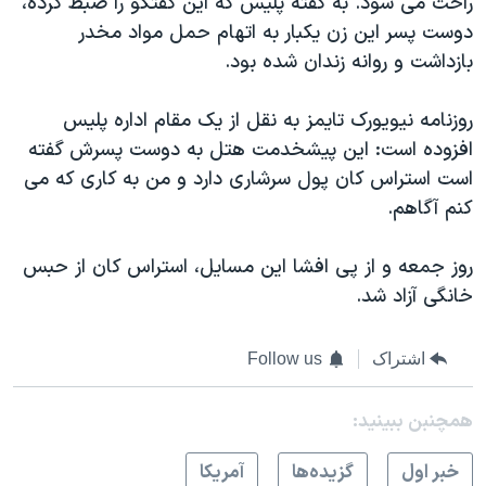
راحت می شود. به گفته پلیس که این گفتگو را ضبط کرده،
اسرائیل در جنگ
دوست پسر این زن یکبار به اتهام حمل مواد مخدر
نرگس محمدی برنده جایزه نوبل صلح
بازداشت و روانه زندان شده بود.
همایش محافظه‌کاران آمریکا «سی‌پک»
روزنامه نیویورک تایمز به نقل از یک مقام اداره پلیس
صفحه‌های ویژه
افزوده است: این پیشخدمت هتل به دوست پسرش گفته
سفر پرزیدنت ترامپ به چین
است استراس کان پول سرشاری دارد و من به کاری که می
کنم آگاهم.
روز جمعه و از پی افشا این مسایل، استراس کان از حبس
خانگی آزاد شد.
اشتراک
Follow us
همچنبن ببینید:
خبر اول
گزيده‌ها
آمريکا