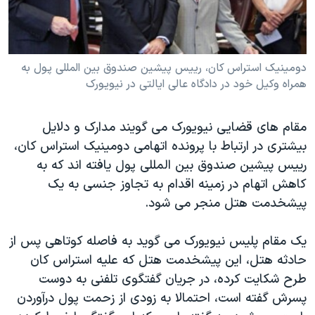
دنبال کنید
مستندها
فرهنگ و زندگی
حقوق شهروندی
انتخابات ریاست جمهوری آمریکا ۲۰۲۴
اقتصادی
حمله جمهوری اسلامی به اسرائیل
دومینیک استراس کان، رییس پیشین صندوق بین المللی پول به
همراه وکیل خود در دادگاه عالی ایالتی در نیویورک
رمز مهسا
علم و فناوری
زبانهای مختلف
اسرائیل در جنگ
ورزش زنان در ایران
مقام های قضایی نیویورک می گویند مدارک و دلایل
گالری عکس
اعتراضات زن، زندگی، آزادی
بیشتری در ارتباط با پرونده اتهامی دومینیک استراس کان،
رییس پیشین صندوق بین المللی پول یافته اند که به
آرشیو پخش زنده
مجموعه مستندهای دادخواهی
کاهش اتهام در زمینه اقدام به تجاوز جنسی به یک
تریبونال مردمی آبان ۹۸
پیشخدمت هتل منجر می شود.
دادگاه حمید نوری
یک مقام پلیس نیویورک می گوید به فاصله کوتاهی پس از
چهل سال گروگان‌گیری
حادثه هتل، این پیشخدمت هتل که علیه استراس کان
قانون شفافیت دارائی کادر رهبری ایران
طرح شکایت کرده، در جریان گفتگوی تلفنی به دوست
اعتراضات مردمی آبان ۹۸
پسرش گفته است، احتمالا به زودی از زحمت پول درآوردن