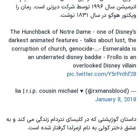
اسرائیل در جنگ
انیمیشن سال ۱۹۹۶ توسط شرکت دیزنی است. رمان را
نرگس محمدی برنده جایزه نوبل صلح
ویکتور هوگو در سال ۱۸۳۱ نوشت.
همایش محافظه‌کاران آمریکا «سی‌پک»
The Hunchback of Notre Dame - one of Disney’s
صفحه‌های ویژه
darkest animated features - talks about lust, the
سفر پرزیدنت ترامپ به چین
corruption of church, genocide-...- Esmeralda is
an underrated disney baddie - Frollo is an
overlooked Disney villain
pic.twitter.com/Y5rPnIhf28
— lia | r.i.p. cousin michael ♥️ (@rxmansblood)
January 8, 2018
داستان گوژپشتی که در کلیسای نتردام زندگی می کند و به
عشق دختر کولی به نام ازمرلدا گرفتار شده است.