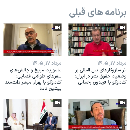
اسرائیل در جنگ
برنامه های قبلی
نرگس محمدی برنده جایزه نوبل صلح
همایش محافظه‌کاران آمریکا «سی‌پک»
صفحه‌های ویژه
سفر پرزیدنت ترامپ به چین
مرداد ۱۷, ۱۴۰۵
مرداد ۱۷, ۱۴۰۵
اثر ساز‌و‌کارهای بین المللی بر
ماموریت مریخ و چالش‌های
وضعیت حقوق بشر در ایران؛
سفرهای طولانی فضایی؛
گفت‌وگو با فریدون رحمانی
گفت‌وگو با بهرام مبشر دانشمند
پیشین ناسا