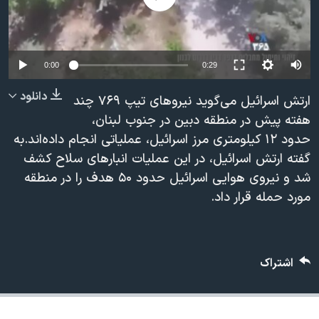
دنبال کنید
مستندها
فرهنگ و زندگی
حقوق شهروندی
انتخابات ریاست جمهوری آمریکا ۲۰۲۴
Auto
اقتصادی
حمله جمهوری اسلامی به اسرائیل
0:00
0:29
240p
رمز مهسا
علم و فناوری
دانلود
ارتش اسرائیل می‌گوید نیروهای تیپ ۷۶۹ چند
زبانهای مختلف
360p
اسرائیل در جنگ
ورزش زنان در ایران
هفته پیش در منطقه دبین در جنوب لبنان،
حدود ۱۲ کیلومتری مرز اسرائیل، عملیاتی انجام داده‌اند.به
480p
گالری عکس
اعتراضات زن، زندگی، آزادی
480p
360p
240p
Auto
گفته ارتش اسرائیل، در این عملیات انبارهای سلاح کشف
720p
آرشیو پخش زنده
مجموعه مستندهای دادخواهی
شد و نیروی هوایی اسرائیل حدود ۵۰ هدف را در منطقه
1080p
720p
1080p
تریبونال مردمی آبان ۹۸
مورد حمله قرار داد.
دادگاه حمید نوری
چهل سال گروگان‌گیری
اشتراک
قانون شفافیت دارائی کادر رهبری ایران
اعتراضات مردمی آبان ۹۸