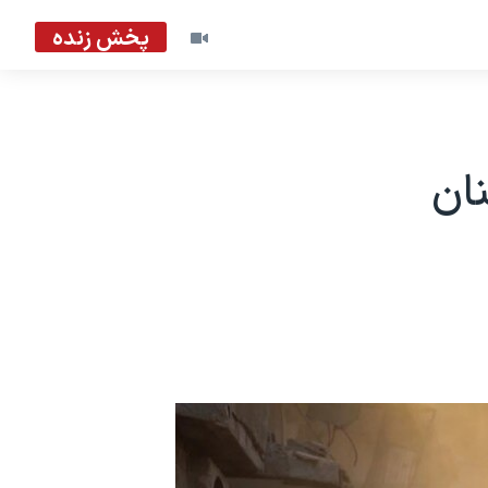
پخش زنده
از لبنان