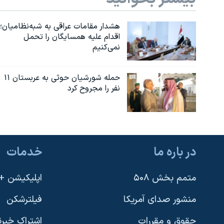
هشدار مقامات عراقی به شبه‌نظامیان؛
اقدام علیه همسایگان را تحمل
نمی‌کنیم
حمله شورشیان حوثی به عربستان ۱۱
نفر را مجروح کرد
در باره ما
خدمات
متمم بخش ۵۰۸
اپلیکیشن +VOA
منشور صدای آمریکا
فیلترشکن
حقوق و مقررات
اشتراک خبرن