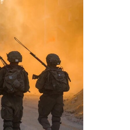
مستندها
فرهنگ و زندگی
حقوق شهروندی
انتخابات ریاست جمهوری آمریکا ۲۰۲۴
اقتصادی
حمله جمهوری اسلامی به اسرائیل
رمز مهسا
علم و فناوری
اسرائیل در جنگ
ورزش زنان در ایران
گالری عکس
اعتراضات زن، زندگی، آزادی
آرشیو پخش زنده
مجموعه مستندهای دادخواهی
تریبونال مردمی آبان ۹۸
دادگاه حمید نوری
چهل سال گروگان‌گیری
قانون شفافیت دارائی کادر رهبری ایران
اعتراضات مردمی آبان ۹۸
اسرائیل در جنگ