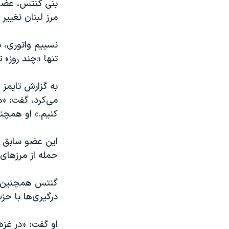
بنی گنتس، عضو س
مرز لبنان تغییر 
نسییم واتوری، ن
تنها «چند روز» 
به گزارش تایمز 
می‌کرد، گفت: «ما
کنیم.» او همچن
این عضو سابق کا
حمله از مرزهای ش
گنتس همچنین گ
درگیری‌ها با حزب
او گفت: «در غزه،