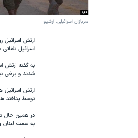
نرگس محمدی برنده جایزه نوبل صلح
همایش محافظه‌کاران آمریکا «سی‌پک»
سربازان اسرائیلی. آرشیو
صفحه‌های ویژه
سفر پرزیدنت ترامپ به چین
اسرائیل تلفاتی 
شدند و برخی نی
توسط پدافند هو
در همین حال دو 
به سمت لبنان و 