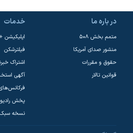
در باره ما
خدمات
متمم بخش ۵۰۸
اپلیکیشن +VOA
منشور صدای آمریکا
فیلترشکن
حقوق و مقررات
اشتراک خبرن
قوانین تالار
آگهی استخد
فرکانس‌های 
پخش رادیو
یادگیری زبان انگلیسی
نسخه سبک 
دنبال کنید