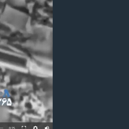
مستندها
فرهنگ و زندگی
حقوق شهروندی
انتخابات ریاست جمهوری آمریکا ۲۰۲۴
اقتصادی
حمله جمهوری اسلامی به اسرائیل
رمز مهسا
علم و فناوری
اسرائیل در جنگ
ورزش زنان در ایران
گالری عکس
اعتراضات زن، زندگی، آزادی
آرشیو پخش زنده
مجموعه مستندهای دادخواهی
تریبونال مردمی آبان ۹۸
دادگاه حمید نوری
چهل سال گروگان‌گیری
قانون شفافیت دارائی کادر رهبری ایران
اعتراضات مردمی آبان ۹۸
اسرائیل در جنگ
Auto
0:25