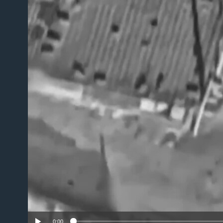
No m
0:00