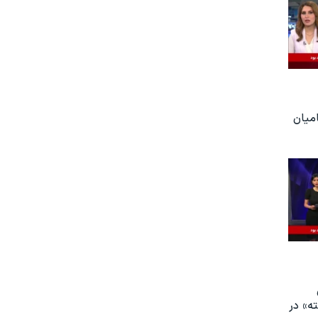
امیان
زار کشته» در