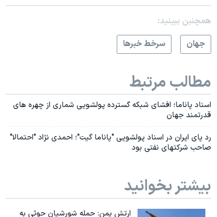
همچنبن ببینید:
جهان
سرخط خبرها
مطالب مرتبط
اسناد پاناما؛ افشای شبکه گسترده پولشویی شماری از چهره های
قدرتمند جهان
رد پای ایران در اسناد پولشویی "پاناما گیت"؛ احمدی نژاد "احتمالا"
صاحب شرکتهای نفتی بود
بیشتر بخوانید
ارتش یمن: حمله شورشیان حوثی به