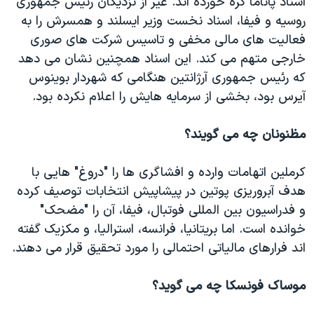
اسناد پاناما گره خورده اند. غیر از نزدیکان رئیس جمهوری
روسیه و فیفا، اسناد نخست وزیر ایسلند و همسرش را به
فعالیت های مالی مخفی و تاسیس شرکت های صوری
خارجی متهم می کند. این اسناد همچنین نشان می دهد
که رئیس جمهوری آرژانتین هنگامی که شهردار بوینوس
آیرس بود، بخشی از سرمایه هایش را اعلام نکرده بود.
مظنونان چه می گویند؟
کرملین اتهامات وارده و افشاگری ها را "دروغ" هایی با
هدف آبروریزی پوتین در پیشاپیش انتخابات توصیف کرده
و فدراسیون بین المللی فوتبال، فیفا، آن را "مضحک"
خوانده است. اما بریتانیا، فرانسه، استرالیا، و مکزیک گفته
اند فرارهای مالیاتی احتمالی را مورد تحقیق قرار می دهند.
موساک فونسکا چه می گوید؟