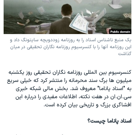
دنبال کنید
مستندها
فرهنگ و زندگی
حقوق شهروندی
انتخابات ریاست جمهوری آمریکا ۲۰۲۴
اقتصادی
حمله جمهوری اسلامی به اسرائیل
رمز مهسا
علم و فناوری
یک منبع ناشناس اسناد را به روزنامه زوددویچه سایتونگ داد و
زبانهای مختلف
این روزنامه آنها را با کنسرسیوم روزنامه نگاران تحقیقی در میان
اسرائیل در جنگ
ورزش زنان در ایران
گذاشت
گالری عکس
اعتراضات زن، زندگی، آزادی
آرشیو پخش زنده
مجموعه مستندهای دادخواهی
کنسرسیوم بین المللی روزنامه نگاران تحقیقی روز یکشنبه
میلیون ها برگ سند محرمانه را منتشر کرد که خیلی سریع
تریبونال مردمی آبان ۹۸
به "اسناد پاناما" معروف شد. بخش مالی شبکه خبری
دادگاه حمید نوری
سی.ان.ان در هفت نکته، اطلاعات مفیدی را درباره این
چهل سال گروگان‌گیری
افشاگری بزرگ و تاریخی بیان کرده است.
قانون شفافیت دارائی کادر رهبری ایران
اسناد پاناما چیست؟
اعتراضات مردمی آبان ۹۸