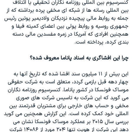
اسرائیل در جنگ
کنسرسیوم بین المللی روزنامه نگاران تحقیقی یا ائتلاف
بین المللی رسانه ها از شبکه ای مخفی پرده برداشته که از
نرگس محمدی برنده جایزه نوبل صلح
جمله به روابط مالی پیچیده نزدیکان ولادیمیر پوتین رئیس
همایش محافظه‌کاران آمریکا «سی‌پک»
جمهوری روسیه و روابط پولی بین اعضای کمیته فیفا و
صفحه‌های ویژه
همچنین افرادی که آمریکا در زمره مفسدین مالی دسته
بندی کرده، پرداخته است.
سفر پرزیدنت ترامپ به چین
چرا این افشاگری به اسناد پاناما معروف شده؟
این بیش از ۱۱ میلیون سند افشا شده که تاریخ آنها به
چهار دهه قبل بازمی گردد، متعلق است به شرکت حقوقی
موساک فونسکا در کشور پاناما. کنسرسیوم روزنامه نگاران
می گوید که این شرکت به تاسیس شرکت های صوری
مخفی و حساب های خارجی برای مشتریان قدرتمند بین
المللی خود کمک کرده است. این گزارش همچنین می گوید
بررسی سال ۲۰۱۵ بر عملکرد موساک فونسکا نشان می
دهد این شرکت از هویت تنها ۲۰۴ مورد از ۱۴۰۸۶ شرکت