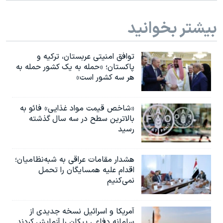
اسرائیل در جنگ
نرگس محمدی برنده جایزه نوبل صلح
بیشتر بخوانید
همایش محافظه‌کاران آمریکا «سی‌پک»
توافق امنیتی عربستان، ترکیه و
صفحه‌های ویژه
پاکستان؛ «حمله به یک کشور حمله به
سفر پرزیدنت ترامپ به چین
هر سه کشور است»
«شاخص قیمت مواد غذایی» فائو به
بالاترین سطح در سه سال گذشته
رسید
هشدار مقامات عراقی به شبه‌نظامیان؛
اقدام علیه همسایگان را تحمل
نمی‌کنیم
آمریکا و اسرائیل نسخه جدیدی از
سامانه دفاعی پیکان را آزمایش کردند