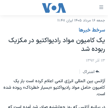
ینکهای
ابل
سترسی
جمعه ۱۶ مرداد ۱۴۰۵ ایران ۱۱:۴۸
خانه
هش
سرخط خبرها
نسخه سبک وب‌سایت
ه
یک کامیون مواد رادیواکتیو در مکزیک
حتوای
موضوع ها
ربوده شد
صلی
برنامه های تلویزیونی
ایران
هش
جدول برنامه ها
۱۳ آذر ۱۳۹۲
ه
آمریکا
فحه
صفحه‌های ویژه
جهان
اشتراک
صلی
فرکانس‌های صدای آمریکا
ورزشی
جام جهانی ۲۰۲۶
آژانس بین المللی انرژی اتمی اعلام کرده است بار یک
هش
پخش رادیویی
کامیون حامل مواد رادیواکتیو «بسیار خطرناک» ربوده شده
ه
گزیده‌ها
عملیات خشم حماسی
است.
ستجو
۲۵۰سالگی آمریکا
ویژه برنامه‌ها
یادگیری زبان انگلیسی
ویدیوها
بایگانی برنامه‌های تلویزیونی
در بیانیه آژانس که روز چهارشنبه صادر شد آمده است که