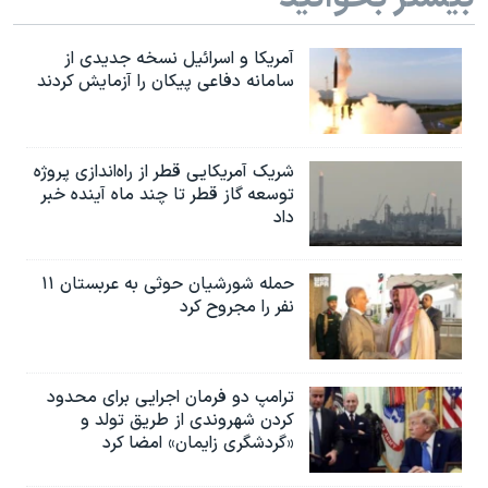
اسرائیل در جنگ
نرگس محمدی برنده جایزه نوبل صلح
آمریکا و اسرائیل نسخه جدیدی از
سامانه دفاعی پیکان را آزمایش کردند
همایش محافظه‌کاران آمریکا «سی‌پک»
صفحه‌های ویژه
سفر پرزیدنت ترامپ به چین
شریک آمریکایی قطر از راه‌اندازی پروژه
توسعه گاز قطر تا چند ماه آینده خبر
داد
حمله شورشیان حوثی به عربستان ۱۱
نفر را مجروح کرد
ترامپ دو فرمان اجرایی برای محدود
کردن شهروندی از طریق تولد و
«گردشگری زایمان» امضا کرد