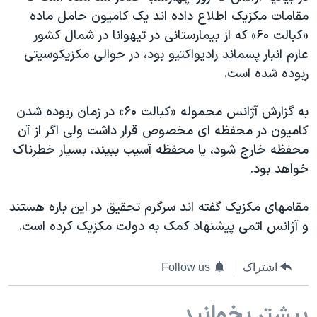
دنبال کنید
مقامات مکزیک اطلاع داده اند یک کامیون حامل ماده
مستندها
فرهنگ و زندگی
«کبالت ۶۰» که از بیمارستانی در تیهوانا در شمال کشور
حقوق شهروندی
انتخابات ریاست جمهوری آمریکا ۲۰۲۴
عازم انبار پسماند رادیواکتیو بود، در حوالی مکزیکوسیتی
اقتصادی
حمله جمهوری اسلامی به اسرائیل
ربوده شده است.
رمز مهسا
علم و فناوری
زبانهای مختلف
به گزارش آژانس محموله «کبالت ۶۰» در زمان ربوده شدن
اسرائیل در جنگ
ورزش زنان در ایران
کامیون در محفظه ای مخصوص قرار داشت ولی اگر از آن
گالری عکس
اعتراضات زن، زندگی، آزادی
محفظه خارج شود، یا محفظه آسیب ببیند، بسیار خطرناک
خواهد بود.
آرشیو پخش زنده
مجموعه مستندهای دادخواهی
تریبونال مردمی آبان ۹۸
مقامهای مکزیک گفته اند سرگرم تحقیق در این باره هستند
دادگاه حمید نوری
و آژانس اتمی پیشنهاد کمک به دولت مکزیک کرده است.
چهل سال گروگان‌گیری
اشتراک
Follow us
قانون شفافیت دارائی کادر رهبری ایران
اعتراضات مردمی آبان ۹۸
بیشتر بخوانید