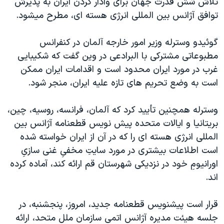
تلاش شش قدرت جهان برای وادار کردن ايران به پذيرش
اسرائیل در جنگ
توافق آژانس بين المللی انرژی هسته ای، مطرح ميشود.
نرگس محمدی برنده جایزه نوبل صلح
همایش محافظه‌کاران آمریکا «سی‌پک»
گوئيدو وسترله وزير امور خارجه آلمان در کنفرانس
مطبوعاتی مشترکی با البرادعی در وين گفت که شکيبايی
صفحه‌های ویژه
غرب در مورد ايران محدود است و اقدامات ايران ممکن
سفر پرزیدنت ترامپ به چین
است به وضع تحريم های تازه عليه ايران، منجر شود.
وسترله همچنين تأييد کرد که آلمان، فرانسه، روسيه، چين،
بريتانيا و ايالات متحده پيش نويس قطعنامه آژانس بين
المللی انرژی هسته ای را که در آن از ايران خواسته شده
است اطلاعات بيشتری در مورد سايتِ مخفیِ غنی سازیِ
اورانيومِ خود در نزديکی شهرستان قم ارائه کند، آماده کرده
اند.
قرار است پيشنويس قطعنامه جديد، امروز، پنجشنبه، در
جلسه هيئت مديره آژانس اتمی سازمان ملل متحد، ارائه