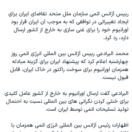
دنبال کنید
مستندها
فرهنگ و زندگی
رييس آژانس اتمی سازمان ملل متحد تقاضای ايران برای
حقوق شهروندی
انتخابات ریاست جمهوری آمریکا ۲۰۲۴
ايجاد تغييراتی در توافقی که به موجب آن ايران قرار بود
اقتصادی
حمله جمهوری اسلامی به اسرائیل
اورانيوم خود را برای غنی سازی به خارج از کشور ارسال
دارد، رد کرد.
رمز مهسا
علم و فناوری
زبانهای مختلف
اسرائیل در جنگ
ورزش زنان در ایران
محمد البرادعی رييس آژانس بين المللی انرژی اتمی روز
گالری عکس
اعتراضات زن، زندگی، آزادی
چهارشنبه اعلام کرد که پيشنهاد ايران برای گزينه مبادله
همزمان اورانيوم برای سوخت راکتور در خاک ايران، قابل
آرشیو پخش زنده
مجموعه مستندهای دادخواهی
قبول نيست.
تریبونال مردمی آبان ۹۸
دادگاه حمید نوری
البرادعی گفت ارسال اورانيوم به خارج از کشور عامل کليدی
برای خنثی کردن نگرانی های بين المللی نسبت به احتمال
چهل سال گروگان‌گیری
توليد تسليحات اتمی توسط ايران است.
قانون شفافیت دارائی کادر رهبری ایران
اعتراضات مردمی آبان ۹۸
اظهارات رئيس آژانس بين المللی انرژی اتمی همزمان با