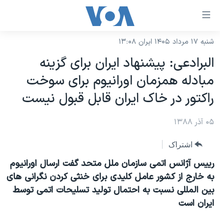
ینکهای
ابل
سترسی
شنبه ۱۷ مرداد ۱۴۰۵ ایران ۱۳:۰۸
خانه
هش
البرادعی: پيشنهاد ايران برای گزينه
نسخه سبک وب‌سایت
ه
مبادله همزمان اورانيوم برای سوخت
حتوای
موضوع ها
راکتور در خاک ايران قابل قبول نيست
صلی
برنامه های تلویزیونی
ایران
هش
۰۵ آذر ۱۳۸۸
جدول برنامه ها
ه
آمریکا
فحه
صفحه‌های ویژه
جهان
اشتراک
صلی
فرکانس‌های صدای آمریکا
ورزشی
جام جهانی ۲۰۲۶
رييس آژانس اتمی سازمان ملل متحد گفت ارسال اورانيوم
هش
پخش رادیویی
به خارج از کشور عامل کليدی برای خنثی کردن نگرانی های
ه
گزیده‌ها
عملیات خشم حماسی
بين المللی نسبت به احتمال توليد تسليحات اتمی توسط
ستجو
۲۵۰سالگی آمریکا
ویژه برنامه‌ها
یادگیری زبان انگلیسی
ايران است
ویدیوها
بایگانی برنامه‌های تلویزیونی