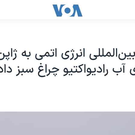
ین‌المللی انرژی اتمی به ژاپن
 آب رادیواکتیو چراغ سبز داد