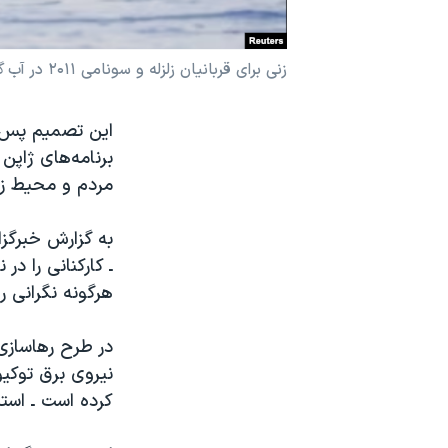
نرگس محمدی برنده جایزه نوبل صلح
همایش محافظه‌کاران آمریکا «سی‌پک»
زنی برای قربانیان زلزله و سونامی ۲۰۱۱ در آب گل میریزد. ایواکی، ژاپن - ۱۱ مارس ۲۰۲۳
صفحه‌های ویژه
این تصمیم پس از
سفر پرزیدنت ترامپ به چین
برنامه‌های ژاپن
مردم و محیط ز
به گزارش خبرگزا
ـ کارکنانی را د
هرگونه نگرانی را
در طرح رهاسازی 
نیروی برق توکیو
کرده است ـ استد