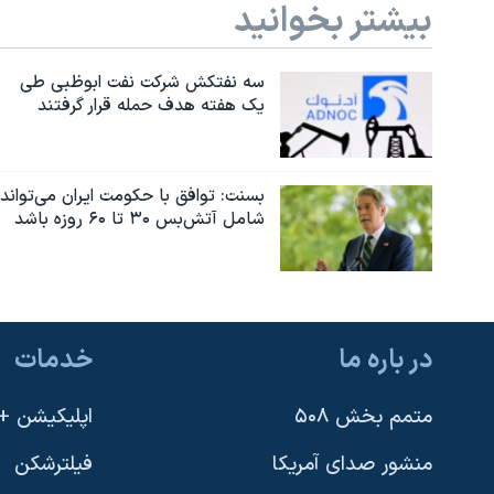
بیشتر بخوانید
سه نفتکش شرکت نفت ابوظبی طی
یک هفته هدف حمله قرار گرفتند
بسنت: توافق با حکومت ایران می‌تواند
شامل آتش‌بس ۳۰ تا ۶۰ روزه باشد
در باره ما
خدمات
متمم بخش ۵۰۸
اپلیکیشن +VOA
منشور صدای آمریکا
فیلترشکن