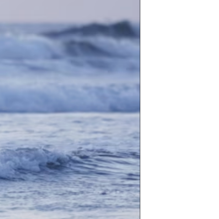
مستندها
فرهنگ و زندگی
حقوق شهروندی
انتخابات ریاست جمهوری آمریکا ۲۰۲۴
اقتصادی
حمله جمهوری اسلامی به اسرائیل
رمز مهسا
علم و فناوری
اسرائیل در جنگ
ورزش زنان در ایران
گالری عکس
اعتراضات زن، زندگی، آزادی
آرشیو پخش زنده
مجموعه مستندهای دادخواهی
تریبونال مردمی آبان ۹۸
دادگاه حمید نوری
چهل سال گروگان‌گیری
قانون شفافیت دارائی کادر رهبری ایران
اعتراضات مردمی آبان ۹۸
اسرائیل در جنگ