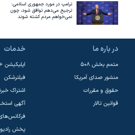
ترامپ در مورد جمهوری اسلامی:
نرگس محمدی برنده جایزه نوبل صلح
ترجیح می‌دهم توافق شود، چون
نمی‌خواهم مردم کشته شوند
همایش محافظه‌کاران آمریکا «سی‌پک»
صفحه‌های ویژه
سفر پرزیدنت ترامپ به چین
در باره ما
خدمات
متمم بخش ۵۰۸
اپلیکیشن +VOA
منشور صدای آمریکا
فیلترشکن
حقوق و مقررات
اشتراک خبرن
قوانین تالار
آگهی استخد
فرکانس‌های 
پخش رادیو