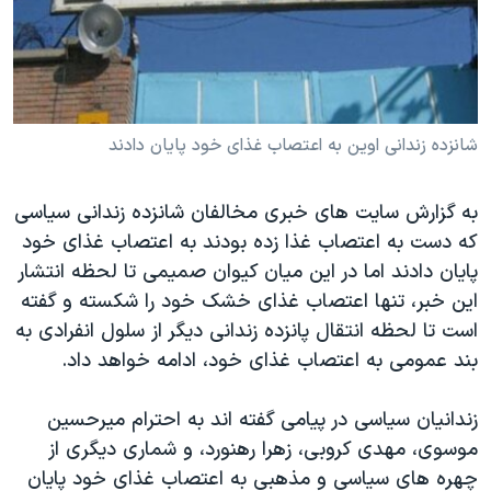
دنبال کنید
مستندها
فرهنگ و زندگی
حقوق شهروندی
انتخابات ریاست جمهوری آمریکا ۲۰۲۴
اقتصادی
حمله جمهوری اسلامی به اسرائیل
رمز مهسا
علم و فناوری
شانزده زندانی اوين به اعتصاب غذای خود پايان دادند
زبانهای مختلف
اسرائیل در جنگ
ورزش زنان در ایران
به گزارش سايت های خبری مخالفان شانزده زندانی سياسی
گالری عکس
اعتراضات زن، زندگی، آزادی
که دست به اعتصاب غذا زده بودند به اعتصاب غذای خود
آرشیو پخش زنده
مجموعه مستندهای دادخواهی
پايان دادند اما در اين ميان کيوان صميمی تا لحظه انتشار
اين خبر، تنها اعتصاب غذای خشک خود را شکسته و گفته
تریبونال مردمی آبان ۹۸
است تا لحظه انتقال پانزده زندانی ديگر از سلول انفرادی به
دادگاه حمید نوری
بند عمومی به اعتصاب غذای خود، ادامه خواهد داد.
چهل سال گروگان‌گیری
زندانيان سياسی در پيامی گفته اند به احترام ميرحسين
قانون شفافیت دارائی کادر رهبری ایران
موسوی، مهدی کروبی، زهرا رهنورد، و شماری ديگری از
اعتراضات مردمی آبان ۹۸
چهره های سياسی و مذهبی به اعتصاب غذای خود پايان