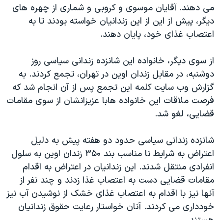
اسرائیل در جنگ
می دهند. آقايان موسوی و کروبی و شماری از چهره های
ديگر، پيش از اين از اين زندانيان خواسته بودند تا به
نرگس محمدی برنده جایزه نوبل صلح
اعتصاب غذای خود، پايان دهند.
همایش محافظه‌کاران آمریکا «سی‌پک»
صفحه‌های ویژه
از سوی ديگر، خانواده اين شانزده زندانی سياسی روز
دوشنبه، در مقابل زندان اوين در تهران، تجمع کردند. به
سفر پرزیدنت ترامپ به چین
گزارش وب سايت کلمه اين تجمع پس از آن انجام شد که
فرصت ملاقات اين خانواده هابا عزيزانشان از سوی مقامات
قضايی، لغو شد.
شانزده زندانی سياسی حدود دو هفته پيش به دليل
اعتراض به شرايط نا مناسب بند ۳۵۰ زندان اوين به سلول
انفرادی منتقل شدند. اين زندانيان در اعتراض به اقدام
مقامات قضايی دست به اعتصاب غذا زدند و چند نفر از
آنها نيز با اقدام به اعتصاب غذای خشک از نوشيدن آب نيز
خودداری می کردند. آنان خواستار رعايت حقوق زندانيان