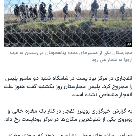
دنبال کنید
مستندها
فرهنگ و زندگی
حقوق شهروندی
انتخابات ریاست جمهوری آمریکا ۲۰۲۴
اقتصادی
حمله جمهوری اسلامی به اسرائیل
رمز مهسا
علم و فناوری
زبانهای مختلف
اسرائیل در جنگ
ورزش زنان در ایران
مجارستان یکی از مسیرهای عمده پناهجویان در رسیدن به غرب
اروپا به شمار می رود
گالری عکس
اعتراضات زن، زندگی، آزادی
آرشیو پخش زنده
مجموعه مستندهای دادخواهی
انفجاری در مرکز بوداپست در شامگاه شنبه دو مامور پلیس
تریبونال مردمی آبان ۹۸
را مجروح کرد. پلیس مجارستان روز یکشنبه گفت هنوز علت
دادگاه حمید نوری
انفجار مشخص نشده است.
چهل سال گروگان‌گیری
به گزارش خبرگزاری رویترز انفجار در کنار یک مغازه خالی و
قانون شفافیت دارائی کادر رهبری ایران
روبروی یکی از شلوغترین مکان‌ها در مرکز بوداپست رخ داد.
اعتراضات مردمی آبان ۹۸
تصاویر رسانه های محلی نشان می دهد که ورودی مغازه