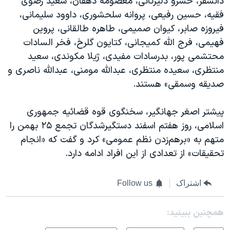
دانشفر، خسرو دلیرثانی، معصومه دهقان، سعید رضوی
فقیه، حسین رفیعی، پروانه سلحشوری، داوود سلیمانی،
فیروزه صابر، کیوان صمیمی، طاهره طالقانی، پروین
فهیمی، فرج الله کمیجانی، کتایون گلرخ، فخر السادات
محتشمی پور، بدرسادات مفیدی، ژیلا مکوندی، سعید
منتظری، سعیده منتظری، عبدالله مومنی، عبدالله ناصری و
صدیقه وسمقی» هستند.
پیشتر اصغر جهانگیر، سخنگوی قوه قضائیه جمهوری
اسلامی، روز هفتم اسفند دستگیرشدگان تجمع ۲۵ بهمن را
متهم به «برهم‌زدن نظم عمومی» کرد و گفت که «انجام
تحقیقات» از تعدادی از این افراد ادامه دارد.
اشتراک
Follow us
همچنبن ببینید: