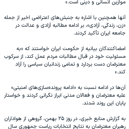
موازین انسانی و دینی است.»
اسرائیل در جنگ
نرگس محمدی برنده جایزه نوبل صلح
آنها همچنین با اشاره به جنبش‌های اعتراضی اخیر از جمله
همایش محافظه‌کاران آمریکا «سی‌پک»
«زن، زندگی، آزادی»، بر ادامه مطالبه آزادی و عدالت در
جامعه ایران تأکید کردند.
صفحه‌های ویژه
سفر پرزیدنت ترامپ به چین
امضاکنندگان بیانیه از حکومت ایران خواستند که «به
مسئولیت خود در قبال مطالبات مردم عمل کند، از سرکوب
معترضان دست بردارد و تمامی زندانیان سیاسی را آزاد
کند.»
آن‌ها در ادامه نسبت به «ادامه پرونده‌سازی‌های امنیتی»
علیه معترضان و فعالان مدنی ابراز نگرانی کردند و خواستار
پایان این روند شدند.
به گزارش منابع خبری، در روز ۲۵ بهمن، گروهی از هواداران
رهبران معترضان به نتایج انتخابات ریاست جمهوری سال