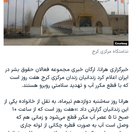
دنبال کنید
مستندها
فرهنگ و زندگی
حقوق شهروندی
انتخابات ریاست جمهوری آمریکا ۲۰۲۴
اقتصادی
حمله جمهوری اسلامی به اسرائیل
رمز مهسا
علم و فناوری
زبانهای مختلف
اسرائیل در جنگ
ورزش زنان در ایران
ندامتگاه مرکزی کرج
گالری عکس
اعتراضات زن، زندگی، آزادی
خبرگزاری هرانا، ارگان خبری مجموعه فعالان حقوق بشر در
آرشیو پخش زنده
مجموعه مستندهای دادخواهی
ایران اعلام کرد زندانیان زندان مرکزی کرج هفت روز است
تریبونال مردمی آبان ۹۸
که با قطع مکرر آب و تهدید سلامتی روبرو هستند.
دادگاه حمید نوری
هرانا روز سه‌شنبه دوازدهم تیرماه، به نقل از خانواده یکی از
چهل سال گروگان‌گیری
این زندانیان گزارش داد :«هفت روز است که از ساعت ۱۰
قانون شفافیت دارائی کادر رهبری ایران
صبح تا ۵ عصر آب مکرر قطع می‌شود و زمانی هم که
اعتراضات مردمی آبان ۹۸
وصل است آب به صورت قطره چکانی از لوله جاری