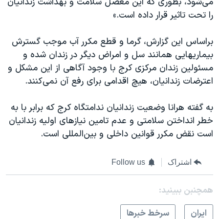
می‌شود، بطوری که این معضل سلامت و بهداشت زندانیان
اسرائیل در جنگ
را تحت تاثیر قرار داده است.»
نرگس محمدی برنده جایزه نوبل صلح
همایش محافظه‌کاران آمریکا «سی‌پک»
براساس این گزارش، گرما و قطع مکرر آب موجب گسترش
بیماریهایی همانند سل و امراض دیگر در زندان شده و
صفحه‌های ویژه
مسئولین زندان مرکزی کرج با وجود آگاهی از این مشکل و
سفر پرزیدنت ترامپ به چین
اعترضات زندانیان، هیچ اقدامی برای رفع آن نمی‌کنند.
به گفته هرانا وضعیت زندانیان ندامتگاه کرج که برابر با به
خطر انداختن سلامتی و عدم تامین نیازهای اولیه زندانیان
است نقض مکرر قوانین داخلی و بین‌المللی است.
اشتراک
Follow us
همچنبن ببینید:
ايران
سرخط خبرها