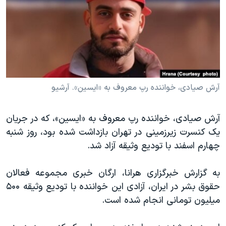
دنبال کنید
مستندها
فرهنگ و زندگی
حقوق شهروندی
انتخابات ریاست جمهوری آمریکا ۲۰۲۴
اقتصادی
حمله جمهوری اسلامی به اسرائیل
رمز مهسا
علم و فناوری
زبانهای مختلف
اسرائیل در جنگ
ورزش زنان در ایران
آرش صیادی، خواننده رپ معروف به «ایسین». آرشیو
گالری عکس
اعتراضات زن، زندگی، آزادی
آرش صیادی، خواننده رپ معروف به «ایسین»، که در جریان
آرشیو پخش زنده
مجموعه مستندهای دادخواهی
یک کنسرت زیرزمینی در تهران بازداشت شده بود، روز شنبه
تریبونال مردمی آبان ۹۸
چهارم اسفند با تودیع وثیقه آزاد شد.
دادگاه حمید نوری
به گزارش خبرگزاری هرانا، ارگان خبری مجموعه فعالان
چهل سال گروگان‌گیری
حقوق بشر در ایران، آزادی این خواننده با تودیع وثیقه ۵۰۰
قانون شفافیت دارائی کادر رهبری ایران
میلیون تومانی انجام شده است.
اعتراضات مردمی آبان ۹۸