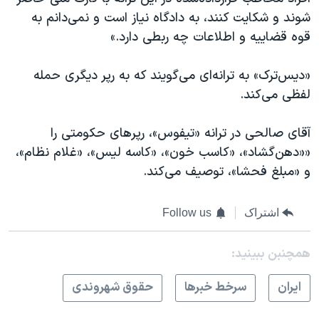
شوند و شکایت کنند، به دادگاه نیاز است و نمی‌دانم به
قوه قضاییه و اطلاعات چه ربطی دارد.»
«دیس‌ترک» به ترانه‌ای می‌گویند که به رپر دیگری حمله
لفظی می‌کند.
آقای صالحی در ترانه «تیفوس»، رپرهای حکومتی را
««دهن‌گشاد»، «کاسب خون»، «کاسه لیس»، «غلام نظام»،
و «مبلغ فحشا»، توصیف می‌کند.
اشتراک
Follow us
همچنبن ببینید:
ايران
سرخط خبرها
حقوق شهروندی