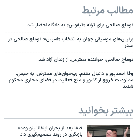
مطالب مرتبط
توماج صالحی برای ترانه «تیفوس» به دادگاه احضار شد
برترین‌های موسیقی جهان به انتخاب «اسپین»: توماج صالحی در
صدر
توماج صالحی، خواننده معترض، از زندان آزاد شد
وفا احمدپور و دانیال مقدم، رپ‌خوان‌های معترض، به حبس،
ممنوعیت خروج از کشور و منع فعالیت در فضای مجازی محکوم
شدند
بیشتر بخوانید
فیفا بعد از بحران اینفانتینو وعده
بازنگری در روند تصمیم‌گیری داد