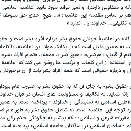
 و متفاوتی دارند)، و نمی تواند مورد تایید اعلامیه اسلامی
ز هم بر اساس مقدمه این اعلامیه: «... هیچ احدی حق متوقف ک
 تکلیفی... خداوند را... ندارد.»
ه در اعلامیۀ جهانی حقوق بشر درباره افراد بشر است و حقوق
ند. به همین دلیل است که در یکایک مواد این اعلامیه، با کلما
یم از قبیل: «هرکس»، «هیچ کس»، «همه»، «تمام افراد بشر»، 
استفاده از این کلمات و ترکیب ها روشن می کند که اعلامیۀ
 درباره حقوقی است که همه افراد بشر باید از آن برخوردار ب
 حقوق بشر» به جای آن که به حقوق بشر به صورت عام بپردازد 
ارائه نماید، به تکالیف و مسؤولیت های انسان در قبال خداو
طین اسلامی به نمایندگی از خداوند - پرداخته است. به هم
د توجه این اعلامیه است، نه شامل حقوق بشر به طور عام اس
مقررات شرعی و اسلامی؛ بلکه بیشتر به چگونگی حکم رانی «
کم - سلطان اسلامی بر «ساکنان جامعه اسلامی» پرداخته است.