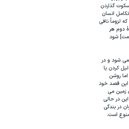
مسکوت گذاردن
تکامل انسان
 لزوماً نافی
ۀ دوم هر
ومت] شود
می شود و در
يل کردن يا
اما روشن
 این قصد خود
ی زمین می
این در حالی
توان در بندگی
منوع است
.