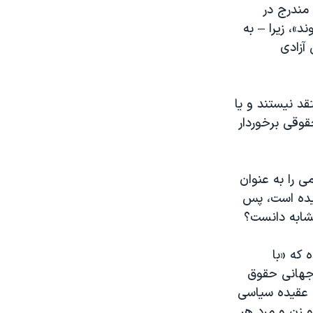
 مندرج در
»، زیرا – به
 آزادی
د نیستند و یا
قوقی برخوردار
 را به عنوان
زیده است، پس
مشابه دانست؟
 که «با
 جهانی حقوق
، عقیده سیاسی
و زن و مرد هر