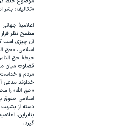
موضوع خلط کرده 
«تکالیف» بشر اس
اعلامیۀ جهانی ح
مطمح نظر قرار 
آن چیزی است که
اسلامی، «حق الن
حيطۀ حق الناس 
قضاوت میان مر
مردم و خداست، م
خداوند مدعی آن
«حق الله» را مح
اسلامی حقوق بش
دسته از بشریت ر
بنابراین، اعلام
گیرد
.