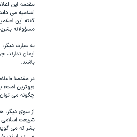
مقدمه این اعلام
اعلامیه می داند
گفته این اعلامی
مسؤولانه بشریت
به عبارت دیگر، 
ایمان ندارند، ج
باشند
.
در مقدمۀ «اعلا
«بهترین امت» ب
چگونه می توان آ
از سوی دیگر، هم
شریعت اسلامی ه
بشر که می گوید
و....» برابرند،