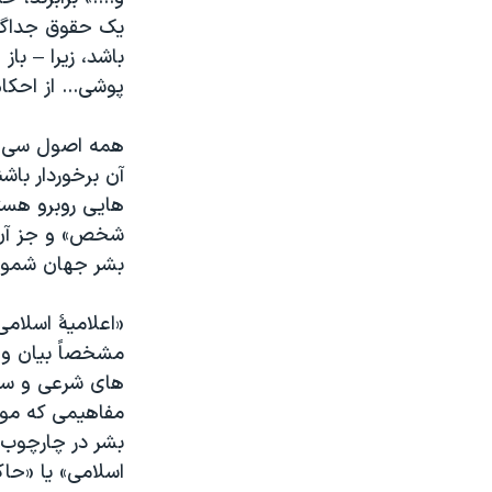
یک حقوق جداگانه
باشد، زیرا – با
پوشی... از احکام
همه اصول سی گان
آن برخوردار باش
هایی روبرو هست
شخص» و جز آن. 
بشر جهان شمول و
«اعلامیۀ اسلامی
مشخصاً بیان و 
های شرعی و سلا
مفاهیمی که مور
بشر در چارچوب 
اسلامی» یا «حا