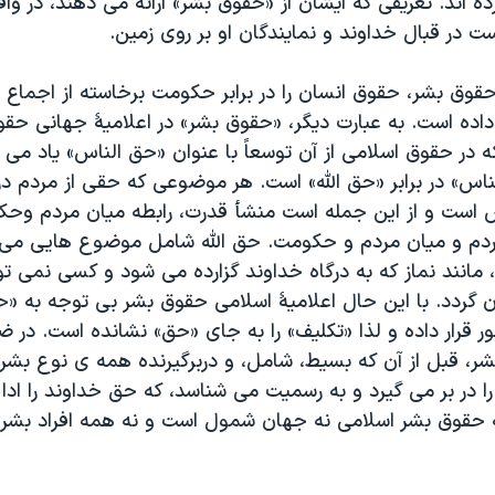
اند. تعریفی که ایشان از «حقوق بشر» ارائه می دهند، در واق
ت در قبال خداوند و نمایندگان او بر روی زمین
.
قوق بشر، حقوق انسان را در برابر حکومت برخاسته از اجماع 
داده است. به عبارت دیگر، «حقوق بشر» در اعلامیۀ جهانی حق
 در حقوق اسلامی از آن توسعاً با عنوان «حق الناس» یاد می
اس» در برابر «حق الله» است. هر موضوعی كه حقى از مردم در 
است و از این جمله است منشأ قدرت، رابطه میان مردم وحک
دم و میان مردم و حکومت. حق الله شامل موضوع هایی می 
انند نماز که به درگاه خداوند گزارده می شود و کسی نمی تو
 گردد. با این حال اعلامیۀ اسلامی حقوق بشر بی توجه به «ح
ور قرار داده و لذا «تکلیف» را به جای «حق» نشانده است. در 
ر، قبل از آن که بسیط، شامل، و دربرگیرنده همه ی نوع بشر 
ا در بر می گیرد و به رسمیت می شناسد، که حق خداوند را ادا 
یه حقوق بشر اسلامی نه جهان شمول است و نه همه افراد بشر ر