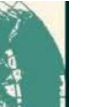
مستندها
فرهنگ و زندگی
حقوق شهروندی
انتخابات ریاست جمهوری آمریکا ۲۰۲۴
اقتصادی
حمله جمهوری اسلامی به اسرائیل
رمز مهسا
علم و فناوری
اسرائیل در جنگ
ورزش زنان در ایران
گالری عکس
اعتراضات زن، زندگی، آزادی
آرشیو پخش زنده
مجموعه مستندهای دادخواهی
تریبونال مردمی آبان ۹۸
دادگاه حمید نوری
چهل سال گروگان‌گیری
قانون شفافیت دارائی کادر رهبری ایران
اعتراضات مردمی آبان ۹۸
اسرائیل در جنگ