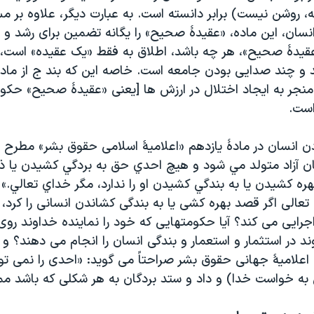
، روشن نیست) برابر دانسته است. به عبارت دیگر، علاوه بر 
انسان، این ماده، «عقیدۀ صحیح» را یگانه تضمین برای رشد و 
قیدۀ صحیح»، هر چه باشد، اطلاق به فقط «یک عقیده» است، که
 و چند صدایی بودن جامعه است. خاصه این که بند ج از ماد
 «منجر به ایجاد اختلال در ارزش ها [یعنی «عقیدۀ صحیح» حک
است
.
ودن انسان در مادۀ یازدهم «اعلامیۀ اسلامی حقوق بشر» مطرح 
ان آزاد متولد مي شود و هيچ احدي حق به بردگي کشيدن يا ذل
هره کشيدن يا به بندگي کشيدن او را ندارد، مگر خداي تعالي.» 
عالی اگر قصد بهره کشی یا به بندگی کشاندن انسانی را کرد،
اجرایی می کند؟ آیا حکومتهایی که خود را نماینده خداوند رو
ند در استثمار و استعمار و بندگی انسان را انجام می دهند؟ و 
است که مادۀ ۴ اعلامیۀ جهانی حقوق بشر صراحتاً می گوید: «احدی را نمی 
ه خواست خدا) و داد و ستد بردگان به هر شکلی که باشد م