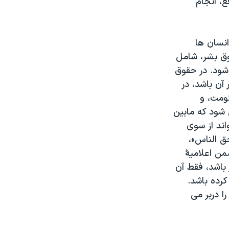
ع، انجام
انسان ها
وق بشر، شامل
 شود. در حقوق
آن باشد، در
ومت، و
شود که مابین
اند از سوی
ق الناس»،
ضمن اعلامیۀ
باشد، فقط آن
کرده باشد.
ا دربر می