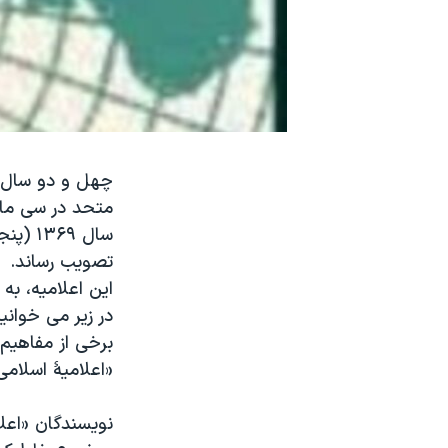
نرگس محمدی برنده جایزه نوبل صلح
همایش محافظه‌کاران آمریکا «سی‌پک»
صفحه‌های ویژه
سفر پرزیدنت ترامپ به چین
چهل و دو سال 
متحد در سی ماده
تصویب رساند.
این اعلامیه، به
در زیر می خوان
برخی از مفاهیم 
«اعلامیۀ اسلام
نویسندگان «اعل