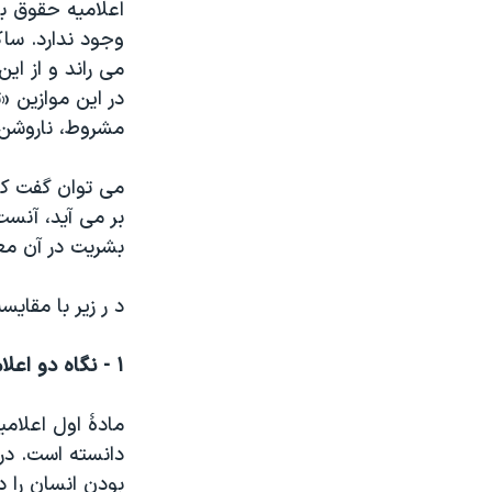
اعلامیه حقوق ب
وجود ندارد. سا
می راند و از ای
در این موازین 
مشروط، ناروشن،
می توان گفت که
بر می آید، آنست
بشریت در آن معن
د ر زیر با مقای
۱ -
نگاه دو اعلا
مادۀ اول اعلامی
دانسته است. در 
بودن انسان را د