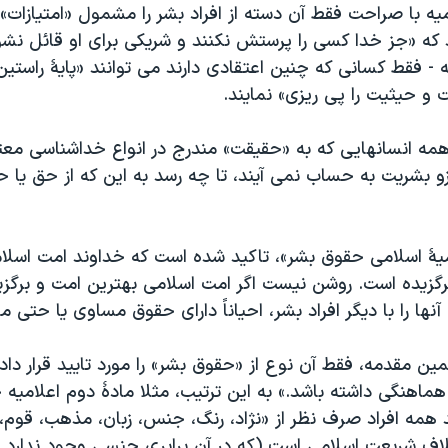
یه با صراحت فقط آن دسته از افراد بشر را مشمول «امتیازات»
 که «جز خدا کسی را پرستش نکنند و شریکی برای او قائل نشوند
ه - فقط کسانی که چنین اعتقادی دارند می توانند «پایۀ راستین
 و حیثیت را پی ریزی» نمایند
.
همه انسانهایی که به «حقیقت» مندرج در انواع خداشناسی معتق
زو بشریت به حساب نمی آیند، تا چه رسد به این که از حق یا ح
میۀ اسلامی حقوق بشر»، تاکید شده است که خداوند امت اسلامی
رگزیده است. روشن نیست اگر امت اسلامی بهترین امت و برگ
نها را با دیگر افراد بشر، احیاناً دارای حقوق مساوی یا حتی 
ین مقدمه، فقط آن نوع از «حقوق بشر» را مورد تایید قرار داده
ماهنگی داشته باشد.» به این ترتیب، مثلا مادۀ دوم اعلامیه
 همه افراد صرف نظر از «نژاد، رنگ، جنس، زبان، مذهب، قوم
 خلاف شریعت اسلامی است (که در آن برابری جنسی وجود ندارد 