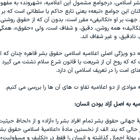
شر اسلامی، درجوامع مشمول این اعلامیه، «شهروند» به مفهو
کنان این جوامع «تبعه» یعنی تابع حاکم یا سلطانی است که بر
ن جهت بر او «تکالیفی» مقرر است، بدون آن که از حقوق روشنی ب
«تکالیف» همه روشن، دقیق، و شفاف است، ولی «حقوق»، همگ
 نادقیق، و غیر شفاف اند
.
 دو ویژگی اصلی اعلامیه اسلامی حقوق بشر قاهره چنان که از
 که که روح آن از شریعت یا قانون شرع سلام نشئت می گیرد ، 
ای امت را در تعریف اسلامی آن دارد
.
سه موادی از دو اعلامیه تفاو ت های آن ها را بررسی می کنیم
.
میه به اصل آزاد بودن انسان
:
ۀ جهانی حقوق بشر تمام افراد بشر را «آزاد» و از «لحاظ حیثیت
حالی که بند الف از نخستین مادۀ «اعلامیۀ اسلامی حقوق بشر
ر بوتۀ اجمال گذاشته و انسان را فقط در «تکلیف و مسؤولیت» (د