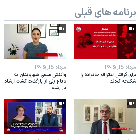
اسرائیل در جنگ
برنامه های قبلی
نرگس محمدی برنده جایزه نوبل صلح
همایش محافظه‌کاران آمریکا «سی‌پک»
صفحه‌های ویژه
سفر پرزیدنت ترامپ به چین
مرداد ۱۵, ۱۴۰۵
مرداد ۱۵, ۱۴۰۵
براى گرفتن اعتراف خانواده را
واکنش منفی شهروندان به
شكنجه کردند
دفاع زنی از بازگشت گشت ارشاد
در رشت