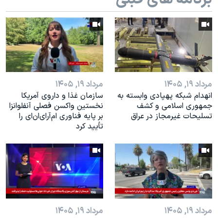
اسرائیل در جنگ
نرگس محمدی برنده جایزه نوبل صلح
همایش محافظه‌کاران آمریکا «سی‌پک»
صفحه‌های ویژه
سفر پرزیدنت ترامپ به چین
مرداد ۱۹, ۱۴۰۵
مرداد ۱۹, ۱۴۰۵
انهدام شبکه پهپادی وابسته به
سازمان غذا و داروی آمریکا
جمهوری اسلامی و کشف
نخستین واکسن فصلی آنفلوانزا
تسلیحات غیرمجاز در عراق
بر پایه فناوری ام‌آر‌ای‌ان‌ای را
تأیید کرد
مرداد ۱۹, ۱۴۰۵
مرداد ۱۹, ۱۴۰۵