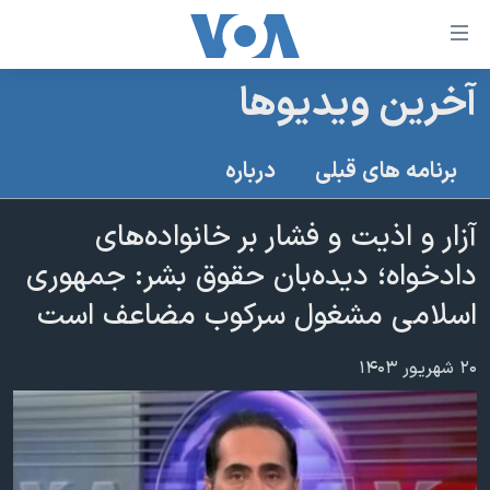
ینکهای
ابل
سترسی
آخرین ویدیوها
خانه
هش
نسخه سبک وب‌سایت
ه
برنامه های قبلی
درباره
حتوای
موضوع ها
صلی
آزار و اذیت و فشار بر خانواده‌های
برنامه های تلویزیونی
ایران
هش
دادخواه؛ دیده‌بان حقوق بشر: جمهوری
جدول برنامه ها
ه
آمریکا
فحه
اسلامی مشغول سرکوب مضاعف است
صفحه‌های ویژه
جهان
صلی
فرکانس‌های صدای آمریکا
ورزشی
جام جهانی ۲۰۲۶
هش
۲۰ شهریور ۱۴۰۳
پخش رادیویی
ه
گزیده‌ها
عملیات خشم حماسی
ستجو
۲۵۰سالگی آمریکا
ویژه برنامه‌ها
یادگیری زبان انگلیسی
ویدیوها
بایگانی برنامه‌های تلویزیونی