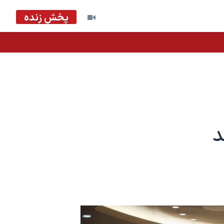
پخش زنده
د