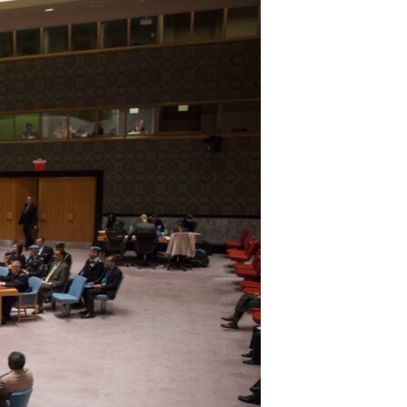
مستندها
فرهنگ و زندگی
حقوق شهروندی
انتخابات ریاست جمهوری آمریکا ۲۰۲۴
اقتصادی
حمله جمهوری اسلامی به اسرائیل
رمز مهسا
علم و فناوری
اسرائیل در جنگ
ورزش زنان در ایران
گالری عکس
اعتراضات زن، زندگی، آزادی
آرشیو پخش زنده
مجموعه مستندهای دادخواهی
تریبونال مردمی آبان ۹۸
دادگاه حمید نوری
چهل سال گروگان‌گیری
قانون شفافیت دارائی کادر رهبری ایران
اعتراضات مردمی آبان ۹۸
اسرائیل در جنگ