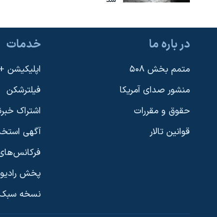
شد
در باره ما
خدمات
متمم بخش ۵۰۸
اپلیکیشن +VOA
منشور صدای آمریکا
فیلترشکن
حقوق و مقررات
اشتراک خبرن
قوانین تالار
آگهی استخد
فرکانس‌های 
پخش رادیو
یادگیری زبان انگلیسی
نسخه سبک 
دنبال کنید