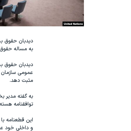
نرگس محمدی برنده جایزه نوبل صلح
همایش محافظه‌کاران آمریکا «سی‌پک»
صفحه‌های ویژه
سفر پرزیدنت ترامپ به چین
دیدبان حقوق بش
به مساله حقوق ب
عمومی سازمان م
مثبت دهد.
به گفته مدیر ب
توافقنامه هسته 
این قطعنامه با 
و داخلی خود عم