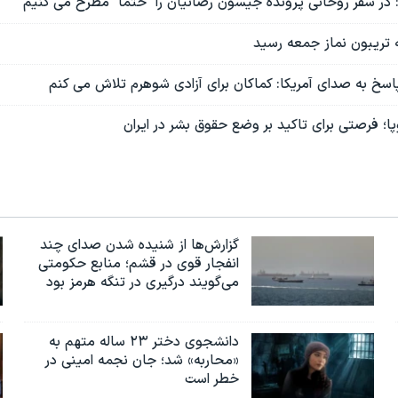
ا: در سفر روحانی پرونده جیسون رضائیان را "حتما" مطرح می کنیم
به تریبون نماز جمعه رسید
اسخ به صدای آمریکا: کماکان برای آزادی شوهرم تلاش می کنم
پا؛ فرصتی برای تاکید بر وضع حقوق بشر در ایران
گزارش‌ها از شنیده شدن صدای چند
انفجار قوی در قشم؛ منابع حکومتی
می‌گویند درگیری در تنگه هرمز بود
دانشجوی دختر ۲۳ ساله متهم به
«محاربه» شد؛ جان نجمه امینی در
خطر است