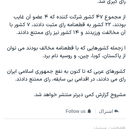
رای گیری شد.
دنبال کنید
مستندها
فرهنگ و زندگی
از مجموع ۴۷ کشور شرکت کننده که ۴ عضو آن غایب
حقوق شهروندی
انتخابات ریاست جمهوری آمریکا ۲۰۲۴
بودند، ۲۲ کشور به قطعنامه رای مثبت دادند، ۷ کشور با
اقتصادی
حمله جمهوری اسلامی به اسرائیل
آن مخالفت ورزیدند و ۱۴ کشور نیز رای ممتنع دادند.
رمز مهسا
علم و فناوری
زبانهای مختلف
ا زجمله کشورهایی که با قطعنامه مخالف بودند می توان
اسرائیل در جنگ
ورزش زنان در ایران
از پاکستان، کوبا، چین، و روسیه نام برد.
گالری عکس
اعتراضات زن، زندگی، آزادی
آرشیو پخش زنده
مجموعه مستندهای دادخواهی
کشورهای عربی که تا کنون به نفع جمهوری اسلامی ایران
رای می دادند، در اقدامی بی سابقه، رای ممتنع دادند.
تریبونال مردمی آبان ۹۸
دادگاه حمید نوری
مشروح گزارش کمی دیرتر منتشر خواهد شد.
چهل سال گروگان‌گیری
قانون شفافیت دارائی کادر رهبری ایران
اشتراک
Follow us
اعتراضات مردمی آبان ۹۸
همچنبن ببینید: