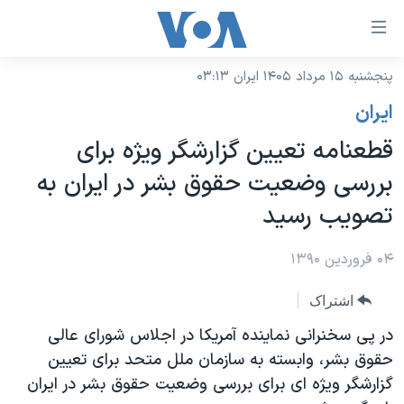
ینکهای
ابل
سترسی
پنجشنبه ۱۵ مرداد ۱۴۰۵ ایران ۰۳:۱۳
خانه
هش
ايران
نسخه سبک وب‌سایت
ه
قطعنامه تعیین گزارشگر ویژه برای
حتوای
موضوع ها
بررسی وضعیت حقوق بشر در ایران به
صلی
برنامه های تلویزیونی
ایران
هش
تصویب رسید
جدول برنامه ها
ه
آمریکا
فحه
صفحه‌های ویژه
۰۴ فروردین ۱۳۹۰
جهان
صلی
فرکانس‌های صدای آمریکا
ورزشی
جام جهانی ۲۰۲۶
هش
اشتراک
پخش رادیویی
ه
گزیده‌ها
عملیات خشم حماسی
در پی سخنرانی نماینده آمریکا در اجلاس شورای عالی
ستجو
حقوق بشر، وابسته به سازمان ملل متحد برای تعیین
۲۵۰سالگی آمریکا
ویژه برنامه‌ها
یادگیری زبان انگلیسی
گزارشگر ویژه ای برای بررسی وضعیت حقوق بشر در ایران
ویدیوها
بایگانی برنامه‌های تلویزیونی