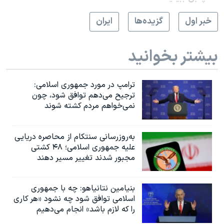
اسرائیل در جنگ
خبر اول
گزيده‌ها
ايران
نرگس محمدی برنده جایزه نوبل صلح
همایش محافظه‌کاران آمریکا «سی‌پک»
بیشتر بخوانید
صفحه‌های ویژه
سفر پرزیدنت ترامپ به چین
ترامپ در مورد جمهوری اسلامی:
ترجیح می‌دهم توافق شود، چون
نمی‌خواهم مردم کشته شوند
به‌روزرسانی سنتکام از محاصره دریایی
علیه جمهوری اسلامی؛ ۴۸ کشتی
مجبور شدند تغییر مسیر دهند
بنیامین نتانیاهو: چه با جمهوری
اسلامی توافق شود چه نشود «هر کاری
را که لازم باشد» انجام می‌دهیم