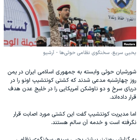
دنبال کنید
مستندها
فرهنگ و زندگی
حقوق شهروندی
انتخابات ریاست جمهوری آمریکا ۲۰۲۴
اقتصادی
حمله جمهوری اسلامی به اسرائیل
رمز مهسا
علم و فناوری
زبانهای مختلف
اسرائیل در جنگ
ورزش زنان در ایران
یحیی سریع، سخنگوی نظامی حوثی‌ها - آرشیو
گالری عکس
اعتراضات زن، زندگی، آزادی
شورشیان حوثی وابسته به جمهوری اسلامی ایران در یمن
آرشیو پخش زنده
مجموعه مستندهای دادخواهی
روز چهارشنبه مدعی شدند که کشتی کونتشیپ اونو را در
تریبونال مردمی آبان ۹۸
دریای سرخ و دو ناوشکن آمریکایی را در خلیج عدن هدف
قرار داده‌اند.
دادگاه حمید نوری
چهل سال گروگان‌گیری
اما مدیریت کونتشیپ گفت این کشتی مورد اصابت قرار
قانون شفافیت دارائی کادر رهبری ایران
نگرفته است و خدمه آن سالم هستند.
اعتراضات مردمی آبان ۹۸
به گزارش رویترز، پیشتر یحیی سریع، سخنگوی نظامی