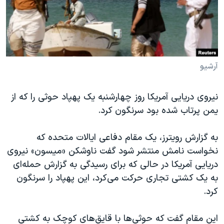
دنبال کنید
مستندها
فرهنگ و زندگی
حقوق شهروندی
انتخابات ریاست جمهوری آمریکا ۲۰۲۴
اقتصادی
حمله جمهوری اسلامی به اسرائیل
رمز مهسا
علم و فناوری
آرشیو
زبانهای مختلف
اسرائیل در جنگ
ورزش زنان در ایران
نیروی دریایی آمریکا روز چهارشنبه یک پهپاد حوثی را که از
گالری عکس
اعتراضات زن، زندگی، آزادی
یمن پرتاب شده بود سرنگون کرد.
آرشیو پخش زنده
مجموعه مستندهای دادخواهی
به گزارش رویترز، یک مقام دفاعی ایالات متحده که
تریبونال مردمی آبان ۹۸
نخواست نامش منتشر شود گفت ناوشکن «میسون» نیروی
دادگاه حمید نوری
دریایی آمریکا در حالی که برای رسیدگی به گزارش حمله‌ای
چهل سال گروگان‌گیری
به یک کشتی تجاری حرکت می‌کرد، این پهپاد را سرنگون
کرد.
قانون شفافیت دارائی کادر رهبری ایران
اعتراضات مردمی آبان ۹۸
این مقام گفت که حوثی‌ها با قایق‌های کوچک به کشتی