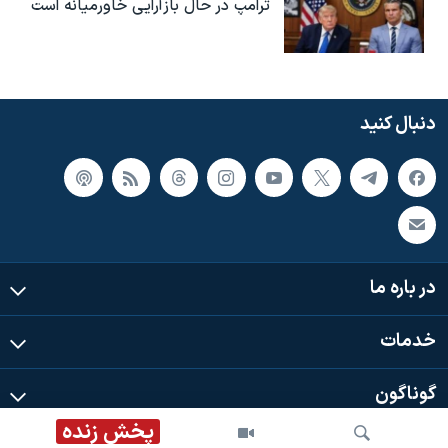
ترامپ در حال بازآرایی خاورمیانه است
دنبال کنید
در باره ما
خدمات
گوناگون
پخش زنده