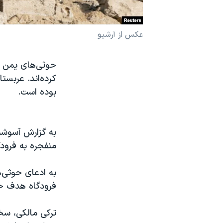
نرگس محمدی برنده جایزه نوبل صلح
همایش محافظه‌کاران آمریکا «سی‌پک»
عکس از آرشیو
صفحه‌های ویژه
حوثی‌های یمن اع
سفر پرزیدنت ترامپ به چین
کرده‌اند. عربس
بوده است.
به گزارش آسوشیت
منفجره به فرود
به ادعای حوثی‌ه
فرودگاه هدف حمل
ترکی مالکی، سخن