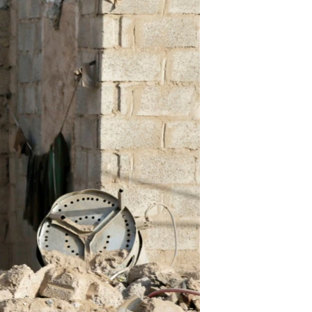
مستندها
فرهنگ و زندگی
حقوق شهروندی
انتخابات ریاست جمهوری آمریکا ۲۰۲۴
اقتصادی
حمله جمهوری اسلامی به اسرائیل
رمز مهسا
علم و فناوری
اسرائیل در جنگ
ورزش زنان در ایران
گالری عکس
اعتراضات زن، زندگی، آزادی
آرشیو پخش زنده
مجموعه مستندهای دادخواهی
تریبونال مردمی آبان ۹۸
دادگاه حمید نوری
چهل سال گروگان‌گیری
قانون شفافیت دارائی کادر رهبری ایران
اعتراضات مردمی آبان ۹۸
اسرائیل در جنگ