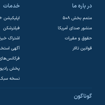
در باره ما
خدمات
متمم بخش ۵۰۸
اپلیکیشن +VOA
منشور صدای آمریکا
فیلترشکن
حقوق و مقررات
اشتراک خبرن
قوانین تالار
آگهی استخد
فرکانس‌های 
پخش رادیو
یادگیری زبان انگلیسی
نسخه سبک 
دنبال کنید
گوناگون