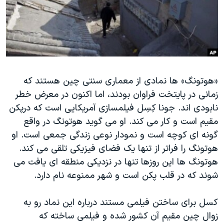
دنبال کنید
مستندها
فرهنگ و زندگی
حقوق شهروندی
انتخابات ریاست جمهوری آمریکا ۲۰۲۴
اقتصادی
حمله جمهوری اسلامی به اسرائیل
رمز مهسا
علم و فناوری
زبانهای مختلف
«هوتونگ» ها نمادی از معماری سنتی چین هستند که
اسرائیل در جنگ
ورزش زنان در ایران
زمانی در پایتخت فراوان بودند، اما اکنون در معرض خطر
گالری عکس
اعتراضات زن، زندگی، آزادی
نابودی اند‫.‬ جونا کِسِل فیلمسازی آمریکایی است که درپکن
آرشیو پخش زنده
مجموعه مستندهای دادخواهی
مقیم است و کار می کند‫.‬ او می گوید هوتونگ در واقع
گونه ای کوچه است و نمودار نوعی زندگی جمعی است‫.‬ او
تریبونال مردمی آبان ۹۸
دادگاه حمید نوری
هوتونگ ها این روزها تنها در نزدیکی منطقه ای یافت می
چهل سال گروگان‌گیری
شوند که در قلب پکن است و شهر ممنوعه نام دارد‫.‬ ‬‬‬‬‬
قانون شفافیت دارائی کادر رهبری ایران
کسل برای ساختن فیلمی مستند درباره این نماد رو به
اعتراضات مردمی آبان ۹۸
زوال چین مقیم آن کشور شده و فیلمی ساخته که