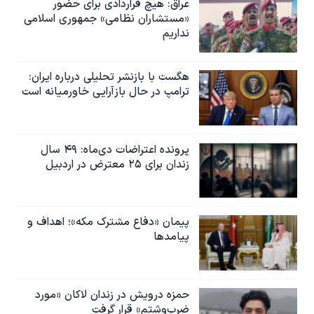
عراق: هیچ قراردادی برای حضور
«مستشاران نظامی» جمهوری اسلامی
نداریم
هگست با بازنشر تحلیلی درباره ایران:
ترامپ در حال بازآرایی خاورمیانه است
پرونده اعتراضات دی‌ماه: ۴۹ سال
زندان برای ۲۵ معترض در اردبیل
پیمان «دفاع مشترک مکه»؛ اهداف و
پیامدها
حمزه درویش در زندان لاکان «مورد
ضرب‌وشتم» قرار گرفت