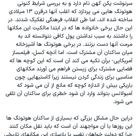
اسرائیل در جنگ
سرنوشت پکن کهن نام دارد و به بررسی شرایط کنونی
هوتونگ هایی می پردازد که اغلب آنها درقرن ۱۳ میلادی
نرگس محمدی برنده جایزه نوبل صلح
ساخته شده اند، اما طی انقلاب فرهنگی ‫تفکیک شدند. در
همایش محافظه‌کاران آمریکا «سی‌پک»
این حال برخی خانواده ها که در ابتدا مالکیت این مکانها
صفحه‌های ویژه
را داشتند به سبب نداشتن پول کافی نتوانسته اند به
مرمت آنها دست بزنند. در برخی هوتونگ ها آشپزخانه
سفر پرزیدنت ترامپ به چین
میان ساکنان آن مشترک است. اما آنچه کسل، فیلمساز
آمریکایی- برآن تکیه می کند آن است که این کوچه ها که
فضایی مشترک برای زیستن فراهم می آورند مکانهای
مناسبی برای زندگی کردن نیستند زیرا کاستیهایی چون
باریکی بیش از اندازه کوچه که مانع از آن می شود که
آمبولانس بتواند وارد آن شود خطری برای ساکنان آن تلقی
می شود.‬‬
دراین حال مشکل بزرگی که بسیاری از ساکنان هوتونگ ها
این روزها با آن مواجهند آن است که باید نقل مکان کنند
چرا که دولت خواهان تغییر یا بازسازی این مکانهای تاریخی