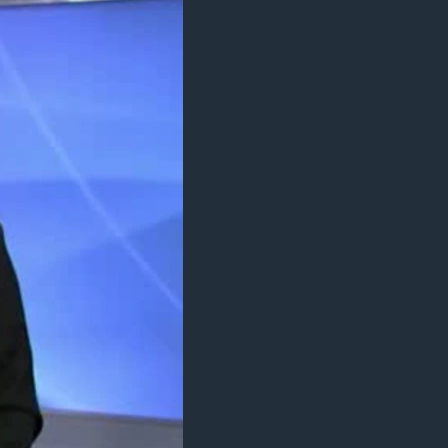
مستندها
فرهنگ و زندگی
حقوق شهروندی
انتخابات ریاست جمهوری آمریکا ۲۰۲۴
اقتصادی
حمله جمهوری اسلامی به اسرائیل
رمز مهسا
علم و فناوری
اسرائیل در جنگ
ورزش زنان در ایران
گالری عکس
اعتراضات زن، زندگی، آزادی
آرشیو پخش زنده
مجموعه مستندهای دادخواهی
تریبونال مردمی آبان ۹۸
دادگاه حمید نوری
چهل سال گروگان‌گیری
قانون شفافیت دارائی کادر رهبری ایران
اعتراضات مردمی آبان ۹۸
اسرائیل در جنگ