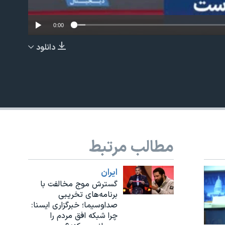
0:00
دانلود
EMBED
مطالب مرتبط
ايران
گسترش موج مخالفت با
برنامه‌های تخریبی
صداوسیما؛ خبرگزاری ایسنا:
چرا شبکه افق مردم را