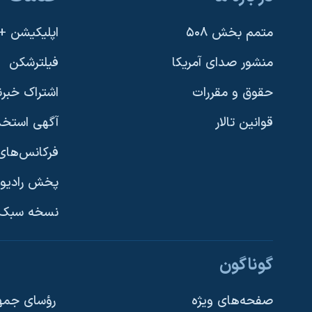
متمم بخش ۵۰۸
اپلیکیشن +VOA
منشور صدای آمریکا
فیلترشکن
حقوق و مقررات
اشتراک خبرن
قوانین تالار
آگهی استخد
فرکانس‌های 
پخش رادیو
یادگیری زبان انگلیسی
نسخه سبک 
دنبال کنید
گوناگون
صفحه‌های ویژه
رؤسای جمهو