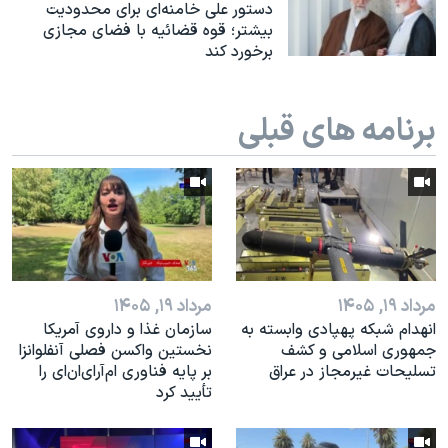
اسرائیل در جنگ
دستور علی خامنه‌ای برای محدودیت
بیشتر؛ قوه قضائیه با فضای مجازی
نرگس محمدی برنده جایزه نوبل صلح
برخورد کند
همایش محافظه‌کاران آمریکا «سی‌پک»
صفحه‌های ویژه
برنامه های قبلی
سفر پرزیدنت ترامپ به چین
مرداد ۱۹, ۱۴۰۵
مرداد ۱۹, ۱۴۰۵
انهدام شبکه پهپادی وابسته به
سازمان غذا و داروی آمریکا
جمهوری اسلامی و کشف
نخستین واکسن فصلی آنفلوانزا
تسلیحات غیرمجاز در عراق
بر پایه فناوری ام‌آر‌ای‌ان‌ای را
تأیید کرد