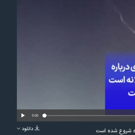
No m
0:00
دانلود
زه شروع شده است
EMBED