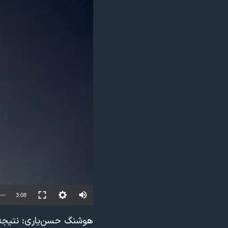
مستندها
فرهنگ و زندگی
حقوق شهروندی
انتخابات ریاست جمهوری آمریکا ۲۰۲۴
اقتصادی
حمله جمهوری اسلامی به اسرائیل
رمز مهسا
علم و فناوری
اسرائیل در جنگ
ورزش زنان در ایران
گالری عکس
اعتراضات زن، زندگی، آزادی
آرشیو پخش زنده
مجموعه مستندهای دادخواهی
تریبونال مردمی آبان ۹۸
دادگاه حمید نوری
چهل سال گروگان‌گیری
قانون شفافیت دارائی کادر رهبری ایران
3:08
اعتراضات مردمی آبان ۹۸
هوشنگ حسن‌یاری: نتیجه‌
اسرائیل در جنگ