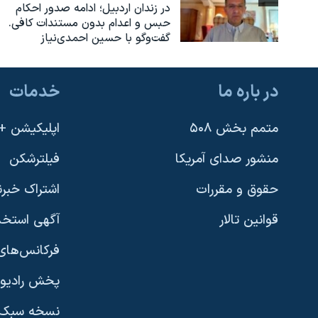
در زندان اردبیل؛ ادامه صدور احکام
حبس و اعدام بدون مستندات کافی.
گفت‌وگو با حسین احمدی‌نیاز
در باره ما
خدمات
متمم بخش ۵۰۸
اپلیکیشن +VOA
منشور صدای آمریکا
فیلترشکن
حقوق و مقررات
اشتراک خبرن
قوانین تالار
آگهی استخد
فرکانس‌های 
پخش رادیو
یادگیری زبان انگلیسی
نسخه سبک 