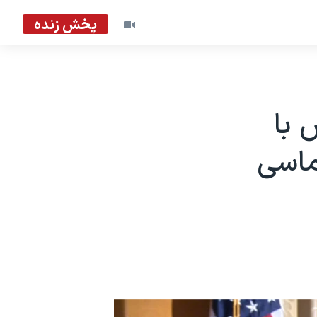
پخش زنده
 با
لماسی