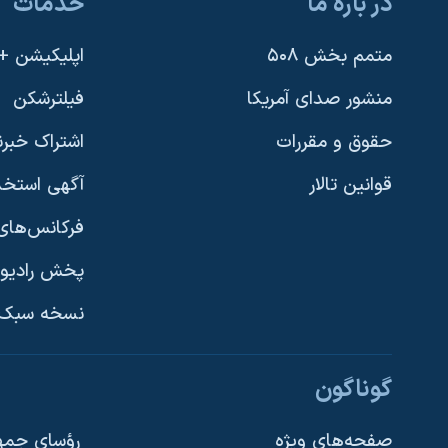
در باره ما
خدمات
متمم بخش ۵۰۸
اپلیکیشن +VOA
منشور صدای آمریکا
فیلترشکن
حقوق و مقررات
اشتراک خبرن
قوانین تالار
آگهی استخد
فرکانس‌های 
پخش رادیو
یادگیری زبان انگلیسی
نسخه سبک 
دنبال کنید
گوناگون
صفحه‌های ویژه
رؤسای جمهو