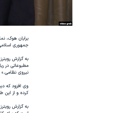
نرگس محمدی برنده جایزه نوبل صلح
همایش محافظه‌کاران آمریکا «سی‌پک»
صفحه‌های ویژه
سفر پرزیدنت ترامپ به چین
برایان هوک، نما
جمهوری اسلامی 
مطبوعاتی در ری
نیروی نظامی.»
وی افزود که دیپ
کرده و از این ط
به گزارش رویترز