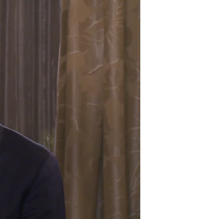
مستندها
فرهنگ و زندگی
حقوق شهروندی
انتخابات ریاست جمهوری آمریکا ۲۰۲۴
اقتصادی
حمله جمهوری اسلامی به اسرائیل
رمز مهسا
علم و فناوری
اسرائیل در جنگ
ورزش زنان در ایران
گالری عکس
اعتراضات زن، زندگی، آزادی
آرشیو پخش زنده
مجموعه مستندهای دادخواهی
تریبونال مردمی آبان ۹۸
دادگاه حمید نوری
چهل سال گروگان‌گیری
قانون شفافیت دارائی کادر رهبری ایران
اعتراضات مردمی آبان ۹۸
اسرائیل در جنگ