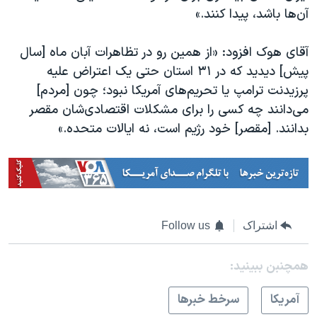
اسرائیل در جنگ
آن‌ها باشد، پیدا کنند.»
نرگس محمدی برنده جایزه نوبل صلح
آقای هوک افزود: «از همین رو در تظاهرات آبان‌ ماه [سال
همایش محافظه‌کاران آمریکا «سی‌پک»
پیش] دیدید که در ۳۱ استان حتی یک اعتراض علیه
صفحه‌های ویژه
پرزیدنت ترامپ یا تحریم‌های آمریکا نبود؛ چون [مردم]
سفر پرزیدنت ترامپ به چین
می‌دانند چه کسی را برای مشکلات اقتصادی‌شان مقصر
بدانند. [مقصر] خود رژیم است، نه ایالات متحده.»
اشتراک
Follow us
همچنبن ببینید:
آمريکا
سرخط خبرها