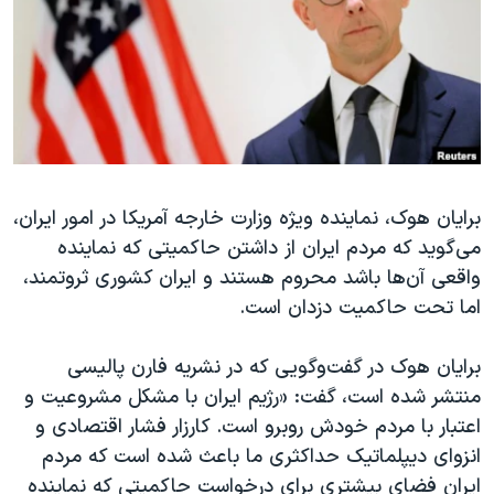
دنبال کنید
مستندها
فرهنگ و زندگی
حقوق شهروندی
انتخابات ریاست جمهوری آمریکا ۲۰۲۴
اقتصادی
حمله جمهوری اسلامی به اسرائیل
رمز مهسا
علم و فناوری
زبانهای مختلف
اسرائیل در جنگ
ورزش زنان در ایران
برایان هوک، نماینده ویژه وزارت خارجه آمریکا در امور ایران،
گالری عکس
اعتراضات زن، زندگی، آزادی
می‌گوید که مردم ایران از داشتن حاکمیتی که نماینده
آرشیو پخش زنده
مجموعه مستندهای دادخواهی
واقعی آن‌ها باشد محروم هستند و ایران کشوری ثروتمند،‌
تریبونال مردمی آبان ۹۸
اما تحت حاکمیت دزدان است.
دادگاه حمید نوری
برایان هوک در گفت‌وگویی که در نشریه فارن پالیسی
چهل سال گروگان‌گیری
منتشر شده است، گفت:‌ «رژیم ایران با مشکل مشروعیت و
قانون شفافیت دارائی کادر رهبری ایران
اعتبار با مردم خودش روبرو است. کارزار فشار اقتصادی و
انزوای دیپلماتیک حداکثری ما باعث شده است که مردم
اعتراضات مردمی آبان ۹۸
ایران فضای بیشتری برای درخواست حاکمیتی که نماینده