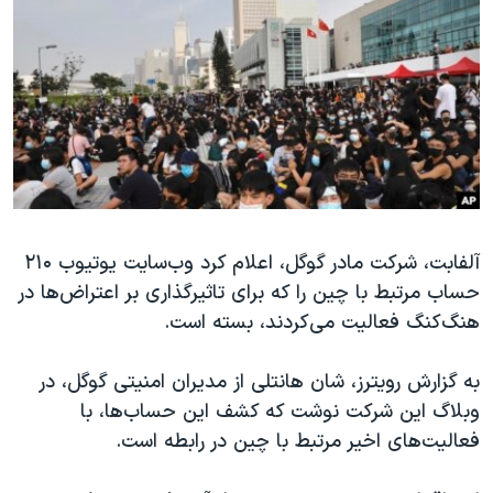
دنبال کنید
مستندها
فرهنگ و زندگی
حقوق شهروندی
انتخابات ریاست جمهوری آمریکا ۲۰۲۴
اقتصادی
حمله جمهوری اسلامی به اسرائیل
رمز مهسا
علم و فناوری
زبانهای مختلف
اسرائیل در جنگ
ورزش زنان در ایران
گالری عکس
اعتراضات زن، زندگی، آزادی
آلفابت، شرکت مادر گوگل، اعلام کرد وب‌سایت یوتیوب ۲۱۰
آرشیو پخش زنده
مجموعه مستندهای دادخواهی
حساب مرتبط با چین را که برای تاثیرگذاری بر اعتراض‌ها در
تریبونال مردمی آبان ۹۸
هنگ‌کنگ فعالیت می‌کردند، بسته است.
دادگاه حمید نوری
به گزارش رویترز، شان هانتلی از مدیران امنیتی گوگل، در
چهل سال گروگان‌گیری
وبلاگ این شرکت نوشت که کشف این حساب‌ها، با
قانون شفافیت دارائی کادر رهبری ایران
فعالیت‌های اخیر مرتبط با چین در رابطه است.
اعتراضات مردمی آبان ۹۸