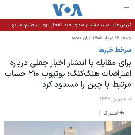
ینکهای
ابل
سترسی
گزارش‌ها از شنیده شدن صدای چند انفجار قوی در قشم؛ منابع حکومتی می‌گویند درگیری در تنگه هرمز بود
خانه
هش
جمعه ۱۶ مرداد ۱۴۰۵ ایران ۰۰:۰۰
نسخه سبک وب‌سایت
ه
سرخط خبرها
حتوای
موضوع ها
صلی
برای مقابله با انتشار اخبار جعلی درباره
برنامه های تلویزیونی
ایران
هش
اعتراضات هنگ‌کنگ؛ یوتیوب ۲۱۰ حساب
جدول برنامه ها
ه
آمریکا
مرتبط با چین را مسدود کرد
فحه
صفحه‌های ویژه
جهان
صلی
فرکانس‌های صدای آمریکا
ورزشی
جام جهانی ۲۰۲۶
۰۱ شهریور ۱۳۹۸
هش
پخش رادیویی
ه
گزیده‌ها
عملیات خشم حماسی
اشتراک
ستجو
۲۵۰سالگی آمریکا
ویژه برنامه‌ها
یادگیری زبان انگلیسی
ویدیوها
بایگانی برنامه‌های تلویزیونی