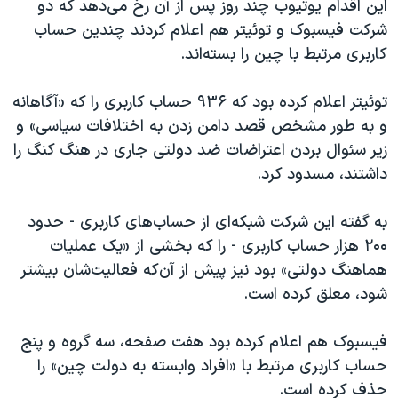
این اقدام یوتیوب چند روز پس از آن رخ می‌دهد که دو
اسرائیل در جنگ
شرکت فیسبوک و توئیتر هم اعلام کردند چندین حساب
نرگس محمدی برنده جایزه نوبل صلح
کاربری مرتبط با چین را بسته‌اند.
همایش محافظه‌کاران آمریکا «سی‌پک»
توئیتر اعلام کرده بود که ۹۳۶ حساب کاربری را که «آگاهانه
صفحه‌های ویژه
و به طور مشخص قصد دامن زدن به اختلافات سیاسی» و
سفر پرزیدنت ترامپ به چین
زیر سئوال بردن اعتراضات ضد دولتی جاری در هنگ کنگ را
داشتند، مسدود کرد.
به گفته این شرکت شبکه‌ای از حساب‌های کاربری - حدود
۲۰۰ هزار حساب کاربری - را که بخشی از «یک عملیات
هماهنگ دولتی» بود نیز پیش از آن‌که فعالیت‌شان بیشتر
شود، معلق کرده است.
فیسبوک هم اعلام کرده بود هفت صفحه، سه گروه و پنج
حساب کاربری مرتبط با «افراد وابسته به دولت چین» را
حذف کرده است.