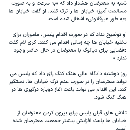
اسرائیل در جنگ
شنبه به معترضان هشدار داد که «به سرعت و به صورت
مسالمت آمیز» خیابان ها را ترک کنند. او گفت خیابان ها
نرگس محمدی برنده جایزه نوبل صلح
«به طور غیرقانونی» اشغال شده است.
همایش محافظه‌کاران آمریکا «سی‌پک»
صفحه‌های ویژه
او توضیح نداد که در صورت اقدام پلیس، ماموران برای
تخلیه خیابان ها چه زمانی اقدام می کنند. کری لام گفت
سفر پرزیدنت ترامپ به چین
«فضایی برای دیالوگ با معترضان در حال حاضر وجود
ندارد.»
روز دوشنبه دادگاه عالی هنگ کنگ رای داد که پلیس می
تواند معترضان را در صورت عدم ترک خیابان ها، دستگیر
کند. این اقدام می تواند باعث آغاز دوباره درگیری ها در
هنگ کنگ شود.
تلاش های قبلی پلیس برای بیرون کردن معترضان از
خیابان ها باعث افزایش بیشتر جمعیت معترضان شده
است.