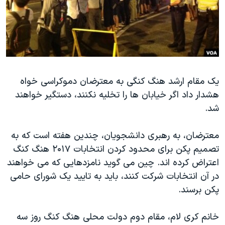
دنبال کنید
مستندها
فرهنگ و زندگی
حقوق شهروندی
انتخابات ریاست جمهوری آمریکا ۲۰۲۴
اقتصادی
حمله جمهوری اسلامی به اسرائیل
رمز مهسا
علم و فناوری
زبانهای مختلف
یک مقام ارشد هنگ کنگی به معترضان دموکراسی خواه
اسرائیل در جنگ
ورزش زنان در ایران
هشدار داد اگر خیابان ها را تخلیه نکنند، دستگیر خواهند
گالری عکس
اعتراضات زن، زندگی، آزادی
شد.
آرشیو پخش زنده
مجموعه مستندهای دادخواهی
معترضان، به رهبری دانشجویان، چندین هفته است که به
تریبونال مردمی آبان ۹۸
تصمیم پکن برای محدود کردن انتخابات ۲۰۱۷ هنگ کنگ
دادگاه حمید نوری
اعتراض کرده اند. چین می گوید نامزدهایی که می خواهند
چهل سال گروگان‌گیری
در آن انتخابات شرکت کنند، باید به تایید یک شورای حامی
پکن برسند.
قانون شفافیت دارائی کادر رهبری ایران
اعتراضات مردمی آبان ۹۸
خانم کری لام، مقام دوم دولت محلی هنگ کنگ روز سه