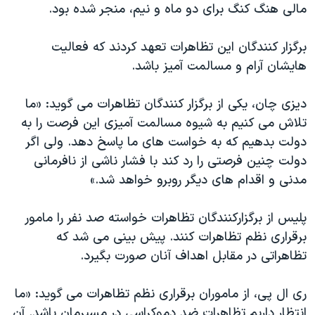
اسرائیل در جنگ
مالی هنگ کنگ برای دو ماه و نیم، منجر شده بود.
نرگس محمدی برنده جایزه نوبل صلح
برگزار کنندگان این تظاهرات تعهد کردند که فعالیت
همایش محافظه‌کاران آمریکا «سی‌پک»
هایشان آرام و مسالمت آمیز باشد.
صفحه‌های ویژه
دیزی چان، یکی از برگزار کنندگان تظاهرات می گوید: «ما
سفر پرزیدنت ترامپ به چین
تلاش می کنیم به شیوه مسالمت آمیزی این فرصت را به
دولت بدهیم که به خواست های ما پاسخ دهد. ولی اگر
دولت چنین فرصتی را رد کند با فشار ناشی از نافرمانی
مدنی و اقدام های دیگر روبرو خواهد شد.»
پلیس از برگزارکنندگان تظاهرات خواسته صد نفر را مامور
برقراری نظم تظاهرات کنند. پیش بینی می شد که
تظاهراتی در مقابل اهداف آنان صورت بگیرد.
ری ال پی، از ماموران برقراری نظم تظاهرات می گوید: «ما
انتظار داریم تظاهرات ضد دموکراسی در مسیرمان باشد. آن