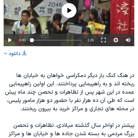
دنبال کنید
مستندها
فرهنگ و زندگی
No media source currently available
حقوق شهروندی
انتخابات ریاست جمهوری آمریکا ۲۰۲۴
اقتصادی
حمله جمهوری اسلامی به اسرائیل
رمز مهسا
علم و فناوری
0:00
1:26
زبانهای مختلف
اسرائیل در جنگ
ورزش زنان در ایران
دانلود
گالری عکس
اعتراضات زن، زندگی، آزادی
آرشیو پخش زنده
مجموعه مستندهای دادخواهی
در هنگ کنگ بار دیگر دمکراسی خواهان به خیابان ها
ریخته اند و به راهپیمایی پرداختند. این اولین راهپیمایی
تریبونال مردمی آبان ۹۸
عمده در این شهر پس از تظاهرات و تحصن چند ماه پیش
دادگاه حمید نوری
است که طی آن ده هزار نفر با حضور دو هزار مامور پلیس،
چهل سال گروگان‌گیری
در محله های تجاری و مراکز خرید به بیرون ریختند.
قانون شفافیت دارائی کادر رهبری ایران
پیشتر در اواخر سال گذشته میلادی، تظاهرات و تحصن
اعتراضات مردمی آبان ۹۸
بزرگ مردمی به بسته شدن جاده ها و خیابان ها و مراکز