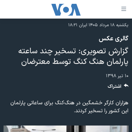
ینکهای
ابل
سترسی
یکشنبه ۱۸ مرداد ۱۴۰۵ ایران ۱۸:۲۱
خانه
هش
گالری عکس
نسخه سبک وب‌سایت
ه
گزارش تصویری: تسخیر چند ساعته
حتوای
موضوع ها
صلی
پارلمان هنگ کنگ توسط معترضان
برنامه های تلویزیونی
ایران
هش
جدول برنامه ها
ه
آمریکا
۱۰ تیر ۱۳۹۸
فحه
صفحه‌های ویژه
جهان
اشتراک
صلی
فرکانس‌های صدای آمریکا
ورزشی
جام جهانی ۲۰۲۶
هش
هزاران کارگر خشمگین در هنگ‌کنگ برای ساعاتی پارلمان
پخش رادیویی
ه
گزیده‌ها
عملیات خشم حماسی
این کشور را تسخیر کردند.
ستجو
۲۵۰سالگی آمریکا
ویژه برنامه‌ها
یادگیری زبان انگلیسی
ویدیوها
بایگانی برنامه‌های تلویزیونی