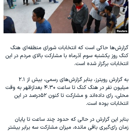
دنبال کنید
مستندها
فرهنگ و زندگی
حقوق شهروندی
انتخابات ریاست جمهوری آمریکا ۲۰۲۴
اقتصادی
حمله جمهوری اسلامی به اسرائیل
رمز مهسا
علم و فناوری
زبانهای مختلف
گزارش‌ها حاکی است که انتخابات شورای منطقه‌ای هنگ
اسرائیل در جنگ
ورزش زنان در ایران
کنگ روز یکشنبه سوم آذرماه با مشارکت بالای مردم در این
گالری عکس
اعتراضات زن، زندگی، آزادی
انتخابات برگزار شده است.
آرشیو پخش زنده
مجموعه مستندهای دادخواهی
به گزارش رویترز، بنابر گزارش‌های رسمی، بیش از ۲.۱
تریبونال مردمی آبان ۹۸
میلیون نفر در هنگ کنگ تا ساعت ۴.۳۰ بعدازظهر به وقت
دادگاه حمید نوری
محلی، رای داده‌اند و مشارکت تا کنون ۵۲درصد در این
چهل سال گروگان‌گیری
انتخابات بوده است.
قانون شفافیت دارائی کادر رهبری ایران
بنابر این گزارش در حالی که حدود چند ساعت تا پایان
اعتراضات مردمی آبان ۹۸
زمان رای‌گیری باقی مانده، میزان مشارکت سه برابر بیشتر