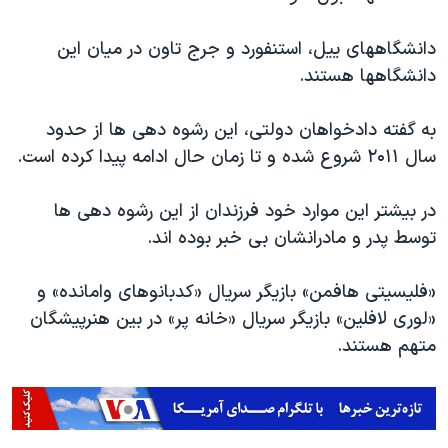
اسرائیل در جنگ
نرگس محمدی برنده جایزه نوبل صلح
دانشگاههای ییل، استنفورد و جرج تاون در میان این
دانشگاهها هستند.
همایش محافظه‌کاران آمریکا «سی‌پک»
صفحه‌های ویژه
به گفته دادخواهان دولتی، این رشوه دهی ها از حدود
سفر پرزیدنت ترامپ به چین
سال ۲۰۱۱ شروع شده و تا زمان حال ادامه پیدا کرده است.
در بیشتر این موارد خود فرزندان از این رشوه دهی ها
توسط پدر و مادرانشان بی خبر بوده اند.
«فلیسیتی هافمن» بازیگر سریال «کدبانوهای وامانده» و
«لوری لافلین» بازیگر سریال «خانه پر» در بین هنرپیشگان
متهم هستند.