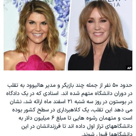
دنبال کنید
مستندها
فرهنگ و زندگی
حقوق شهروندی
انتخابات ریاست جمهوری آمریکا ۲۰۲۴
اقتصادی
حمله جمهوری اسلامی به اسرائیل
رمز مهسا
علم و فناوری
زبانهای مختلف
اسرائیل در جنگ
ورزش زنان در ایران
گالری عکس
اعتراضات زن، زندگی، آزادی
آرشیو پخش زنده
مجموعه مستندهای دادخواهی
تریبونال مردمی آبان ۹۸
حدود ۵۰ نفر از جمله چند بازیگر و مدیر هالیوود به تقلب
در دوران دانشگاه متهم شده اند. اسنادی که در یک دادگاه
دادگاه حمید نوری
در بوستون در روز سه شنبه ۲۱ اسفند ماه ارائه شد، نشان
چهل سال گروگان‌گیری
می دهد این تقلب، یک کلاهبرداری در سطح کشور بوده
قانون شفافیت دارائی کادر رهبری ایران
است و متهمان رشوه هایی تا مبلغ ۶ میلیون دلار به
دانشگاههای تراز اول داده اند تا فرزندانشان در این
اعتراضات مردمی آبان ۹۸
دانشگاهها قبول شوند.