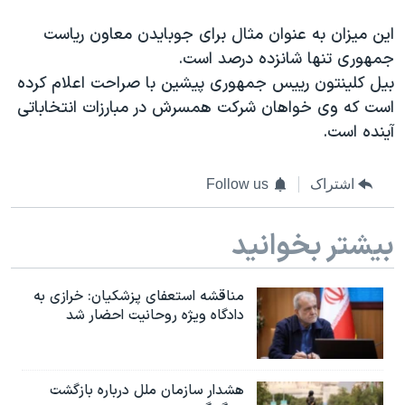
اسرائیل در جنگ
این میزان به عنوان مثال برای جوبایدن معاون ریاست
نرگس محمدی برنده جایزه نوبل صلح
جمهوری تنها شانزده درصد است.
همایش محافظه‌کاران آمریکا «سی‌پک»
بیل کلینتون رییس جمهوری پیشین با صراحت اعلام کرده
صفحه‌های ویژه
است که وی خواهان شرکت همسرش در مبارزات انتخاباتی
آینده است.
سفر پرزیدنت ترامپ به چین
اشتراک
Follow us
بیشتر بخوانید
مناقشه استعفای پزشکیان: خرازی به
دادگاه ویژه روحانیت احضار شد
هشدار سازمان ملل درباره بازگشت