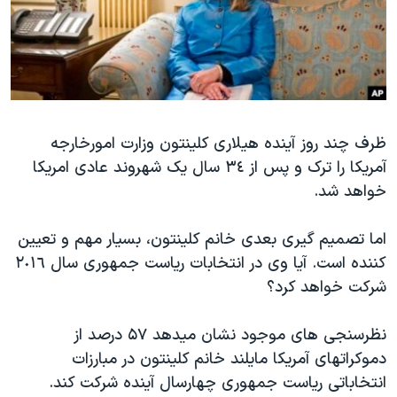
دنبال کنید
مستندها
فرهنگ و زندگی
حقوق شهروندی
انتخابات ریاست جمهوری آمریکا ۲۰۲۴
اقتصادی
حمله جمهوری اسلامی به اسرائیل
رمز مهسا
علم و فناوری
زبانهای مختلف
ظرف چند روز آینده هیلاری کلینتون وزارت امورخارجه
اسرائیل در جنگ
ورزش زنان در ایران
آمریکا را ترک و پس از ٣٤ سال یک شهروند عادی امریکا
گالری عکس
اعتراضات زن، زندگی، آزادی
خواهد شد.
آرشیو پخش زنده
مجموعه مستندهای دادخواهی
اما تصمیم گیری بعدی خانم کلینتون، بسیار مهم و تعیین
تریبونال مردمی آبان ۹۸
کننده است. آیا وی در انتخابات ریاست جمهوری سال ٢٠١٦
دادگاه حمید نوری
شرکت خواهد کرد؟
چهل سال گروگان‌گیری
نظرسنجی های موجود نشان میدهد ۵۷ درصد از
قانون شفافیت دارائی کادر رهبری ایران
دموکراتهای آمریکا مایلند خانم کلینتون در مبارزات
اعتراضات مردمی آبان ۹۸
انتخاباتی ریاست جمهوری چهارسال آینده شرکت کند.