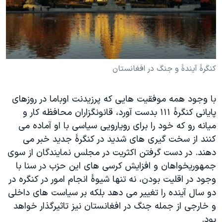
دنبال کنید
مستندها
فرهنگ و زندگی
حقوق شهروندی
انتخابات ریاست جمهوری آمریکا ۲۰۲۴
اقتصادی
حمله جمهوری اسلامی به اسرائیل
رمز مهسا
علم و فناوری
کنگرۀ آیندۀ و جنگ در افغانستان
زبانهای مختلف
اسرائیل در جنگ
ورزش زنان در ایران
با وجود همه موفقیت هایی که پرزیدنت اوباما در روزهای
گالری عکس
اعتراضات زن، زندگی، آزادی
پایانی کنگرۀ ۱۱۱ بدست آورد، قانونگزاران محافظه کار و
آرشیو پخش زنده
مجموعه مستندهای دادخواهی
میانه رو که خود را برای رویارویی سیاسی با او آماده می
تریبونال مردمی آبان ۹۸
کنند از سخت گیری های شدید در کنگرۀ جدید خبر می
دهند. در دست گرفتن اکثریت در مجلس نمایندگان از سوی
دادگاه حمید نوری
جمهوریخواهان و افزایش کرسی های این حزب در سنا با
چهل سال گروگان‌گیری
وجود در اقلیت بودن، نه تنها شیوۀ انجام امور در کنگره در
قانون شفافیت دارائی کادر رهبری ایران
دو سال آینده را تغییر می دهد بلکه بر سیاست های داخلی
و خارجی از جمله جنگ در افغانستان نیز تاثیرگذار خواهد
اعتراضات مردمی آبان ۹۸
بود.