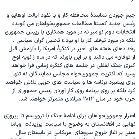
اسرائیل در جنگ
نرگس محمدی برنده جایزه نوبل صلح
جیم جوردن نمایندۀ محافظه کار و با نفوذ ایالت اوهایو و
رئیس جدید کمیتۀ مطالعات جمهوریخواهان می گوید«
همایش محافظه‌کاران آمریکا «سی‌پک»
انتخابات دوم نوامبر نه در مورد همکاری با رییس جمهوری
صفحه‌های ویژه
بلکه در مورد توقف کار با او بود.» تحلیل گران سیاسی ،
سفر پرزیدنت ترامپ به چین
رخدادهای هفته های اخیر در کنگرۀ آمریکا را «آرامش قبل
از توفان» می دانند و بر این باورند که در ماه ژانویه اوج
گیری جنگ لفظی در جلسه های کنگره زمانی فرا خواهد
رسید که اکثریت جمهوریخواه مجلس نمایندگان نه تنها
برای پیشبرد برنامه ها و سیاست های حزبی تلاش خواهند
کرد بلکه بر روی برنامه روی کار آوردن رییس جمهوری از
حزب خود در سال ۲۰۱۲ میلادی متمرکز خواهند شد.
اصرار جمهوریخواهان برای ادامۀ جنگ با تروریسم تا پیروزی
نهایی در افغانستان به وضوح با سیاست پرزیدنت اوباما
مبنی بر آغاز خروج نیروهای آمریکایی در تابستان سال