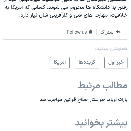
اسرائیل در جنگ
رفتن به دانشگاه ها محروم می شوند. کسانی که آمریکا به
نرگس محمدی برنده جایزه نوبل صلح
خلاقیت، مهارت های فنی و کارآفرینی شان نیاز دارد.
همایش محافظه‌کاران آمریکا «سی‌پک»
اشتراک
Follow us
صفحه‌های ویژه
سفر پرزیدنت ترامپ به چین
همچنبن ببینید:
خبر اول
گزيده‌ها
آمريکا
مطالب مرتبط
باراک اوباما خواستار اصلاح قوانین مهاجرت شد
بیشتر بخوانید