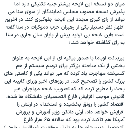
میان دو نسخه این لایحه بیشتر جنبه تکنیکی دارد اما
دنبال کنید
مستندها
فرهنگ و زندگی
پذیرش نسخه مصوب مجلس نمایندگان از سوی سنا می
حقوق شهروندی
انتخابات ریاست جمهوری آمریکا ۲۰۲۴
تواند از رای گیری مجدد این لایحه جلوگیری کند. در آخرین
اظهار نظر دستیار یکی از رهبران حزب دموکرات در سنا گفته
اقتصادی
حمله جمهوری اسلامی به اسرائیل
است «این لایحه بی تردید پیش از پایان سال جاری در سنا
رمز مهسا
علم و فناوری
به رای گذاشته خواهد شد.»
زبانهای مختلف
اسرائیل در جنگ
ورزش زنان در ایران
پرزیدنت اوباما با صدور بیانیه ای از این لایحه به عنوان
گالری عکس
اعتراضات زن، زندگی، آزادی
بخشی از یک مباحثه بزرگتر برای ترمیم سیستم از هم
آرشیو پخش زنده
مجموعه مستندهای دادخواهی
گسیخته مهاجرت یاد کرده که می تواند یکی از کاستی های
تریبونال مردمی آبان ۹۸
بزرگ کشور را تصحیح کند. در روزهای اخیر وزرای کابینه این
بحث را مطرح کرده اند که تصویب لایحه مهاجران غیر
دادگاه حمید نوری
قانونی موجب افزایش فارغ التحصیلان دانشگاه ها شده،
چهل سال گروگان‌گیری
اقتصاد کشور را رونق بخشیده و استخدام در ارتش را
قانون شفافیت دارائی کادر رهبری ایران
افزایش خواهد داد. آرنی دانکِن وزیر آموزش و پرورش
آمریکا هم تاکید کرده بود که سالانه ۶۵ هزار فارغ
اعتراضات مردمی آبان ۹۸
التحصیل دبیرستان ها به دلیل موقعیت غیرقانونی خود از