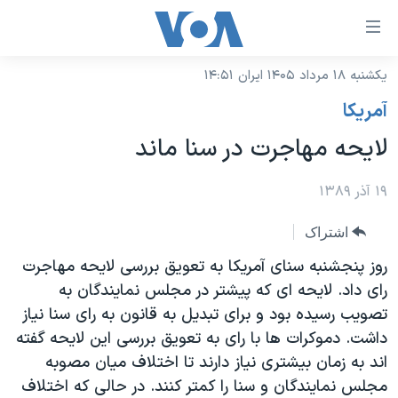
ینکهای
ابل
سترسی
یکشنبه ۱۸ مرداد ۱۴۰۵ ایران ۱۴:۵۱
خانه
هش
آمريکا
نسخه سبک وب‌سایت
ه
لایحه مهاجرت در سنا ماند
حتوای
موضوع ها
صلی
برنامه های تلویزیونی
۱۹ آذر ۱۳۸۹
ایران
هش
جدول برنامه ها
ه
آمریکا
اشتراک
فحه
صفحه‌های ویژه
جهان
روز پنجشنبه سنای آمریکا به تعویق بررسی لایحه مهاجرت
صلی
فرکانس‌های صدای آمریکا
رای داد. لایحه ای که پیشتر در مجلس نمایندگان به
ورزشی
جام جهانی ۲۰۲۶
هش
تصویب رسیده بود و برای تبدیل به قانون به رای سنا نیاز
پخش رادیویی
ه
گزیده‌ها
عملیات خشم حماسی
داشت. دموکرات ها با رای به تعویق بررسی این لایحه گفته
ستجو
۲۵۰سالگی آمریکا
ویژه برنامه‌ها
اند به زمان بیشتری نیاز دارند تا اختلاف میان مصوبه
یادگیری زبان انگلیسی
مجلس نمایندگان و سنا را کمتر کنند. در حالی که اختلاف
ویدیوها
بایگانی برنامه‌های تلویزیونی